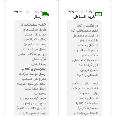
شرایط و ضوابط
شرایط و نحوه
خرید اقساطی
ارسال
«کلیه سفارشات از
 هگمتان کالا
طریق شرکت‌های
ط محصولاتی که
حمل‌ونقل معتبر
 ابتدای محصول
(مانند تیپاکس،
 کلمه فروش
پست یا باربری)
ساطی دسته
ارسال می‌گردند. در
دی شده اند و در
این فروشگاه، تمامی
ته بندی
فرآیندهای
صولات اقساطی
بسته‌بندی،
ر گرفته اند
ایمن‌سازی کالا
و
کان فروش
ارسال توسط شرکت
اطی را دارند.
حمل‌ونقل منتخب
جه داشته باشید
انجام می‌شود. هزینه
 قیمت درج شده
ارسال سفارشات
ای محصولات
به‌صورت
ساطی،قیمت
«پس‌کرایه» بوده و
م شده کالا با
مبلغ آن در زمان
سابه کارمزد
تحویل کالا، مستقیماً
ساط می باشد و
توسط مامور شرکت