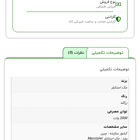
وع فروش
روش اقساطی
ارانتی
ارانتی اصالت و سلامت فیزیکی کالا
حات تکمیلی
نظرات (0)
 تکمیلی
لر
رفی
شخصات
نده : چین
یلر Macstyler