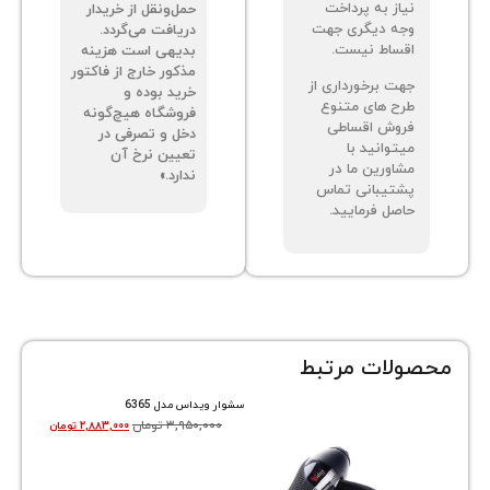
از به پرداخت
حمل‌ونقل از خریدار
ه دیگری جهت
دریافت می‌گردد.
ساط نیست.
بدیهی است هزینه
مذکور خارج از فاکتور
ت برخورداری از
خرید بوده و
ح های متنوع
فروشگاه هیچ‌گونه
وش اقساطی
دخل و تصرفی در
توانید با
تعیین نرخ آن
اورین ما در
ندارد.»
تیبانی تماس
صل فرمایید.
ات مرتبط
سشوار ویداس مدل 6365
۳,۹۵۰,۰۰۰
تومان
۲,۸۸۳,۰۰۰
تومان