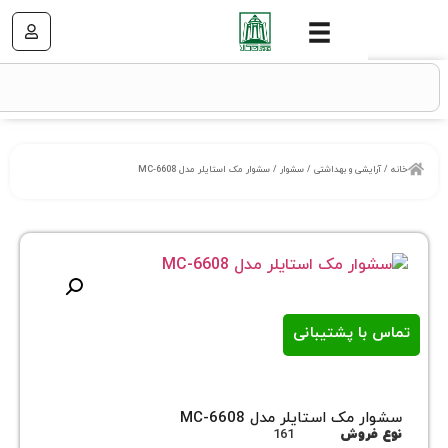
شی و بهداشتی
/
سشوار
/ سشوار مک استایلر مدل MC-6608
ا پشتیبانی
ک استایلر مدل MC-6608
روش
161