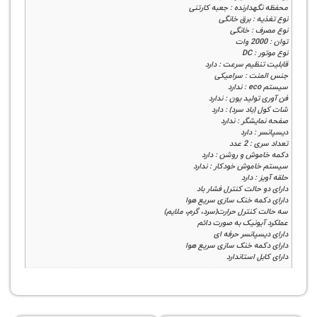
هدارنده : جعبه کارتنی
 : برق خانگی
 : خانگی
 DC
نظیم سرعت : دارد
ت : سرامیکی
ولید یون : ندارد
باد سرد) : دارد
شگر : ندارد
: دارد
2 عدد
وش و روشن : دارد
موش خودکار : ندارد
: دارد
حالت کنترل فشار باد
مه خنک سازی سریع هوا
کنترل حرارت(سرد، گرم، ملایم)
یونیک به صورت دائم
پانسر حرفه ای
مه خنک سازی سریع هوا
ل استاندارد