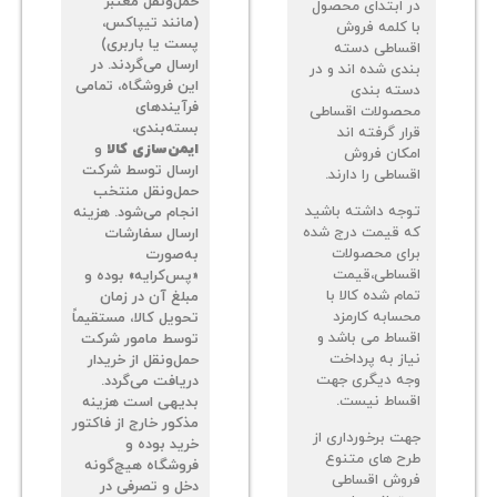
حمل‌ونقل معتبر
 ابتدای محصول
(مانند تیپاکس،
 کلمه فروش
پست یا باربری)
ساطی دسته
ارسال می‌گردند. در
دی شده اند و در
این فروشگاه، تمامی
ته بندی
فرآیندهای
صولات اقساطی
بسته‌بندی،
ر گرفته اند
ایمن‌سازی کالا
و
کان فروش
ارسال توسط شرکت
اطی را دارند.
حمل‌ونقل منتخب
جه داشته باشید
انجام می‌شود. هزینه
 قیمت درج شده
ارسال سفارشات
ای محصولات
به‌صورت
ساطی،قیمت
«پس‌کرایه» بوده و
م شده کالا با
مبلغ آن در زمان
سابه کارمزد
تحویل کالا، مستقیماً
ساط می باشد و
توسط مامور شرکت
از به پرداخت
حمل‌ونقل از خریدار
ه دیگری جهت
دریافت می‌گردد.
ساط نیست.
بدیهی است هزینه
مذکور خارج از فاکتور
ت برخورداری از
خرید بوده و
ح های متنوع
فروشگاه هیچ‌گونه
وش اقساطی
دخل و تصرفی در