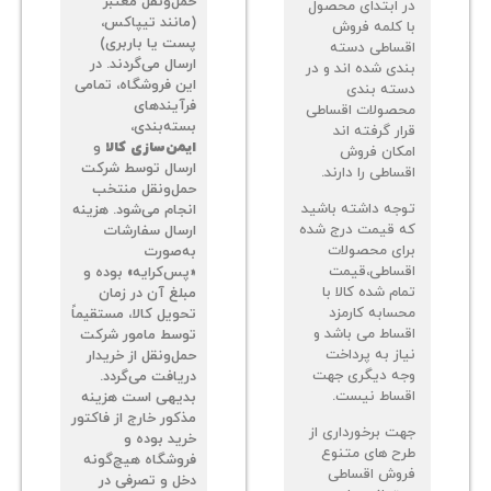
حمل‌ونقل معتبر
 ابتدای محصول
(مانند تیپاکس،
 کلمه فروش
پست یا باربری)
ساطی دسته
ارسال می‌گردند. در
دی شده اند و در
این فروشگاه، تمامی
ته بندی
فرآیندهای
صولات اقساطی
بسته‌بندی،
ر گرفته اند
ایمن‌سازی کالا
و
کان فروش
ارسال توسط شرکت
اطی را دارند.
حمل‌ونقل منتخب
جه داشته باشید
انجام می‌شود. هزینه
 قیمت درج شده
ارسال سفارشات
ای محصولات
به‌صورت
ساطی،قیمت
«پس‌کرایه» بوده و
م شده کالا با
مبلغ آن در زمان
سابه کارمزد
تحویل کالا، مستقیماً
ساط می باشد و
توسط مامور شرکت
از به پرداخت
حمل‌ونقل از خریدار
ه دیگری جهت
دریافت می‌گردد.
ساط نیست.
بدیهی است هزینه
مذکور خارج از فاکتور
ت برخورداری از
خرید بوده و
ح های متنوع
فروشگاه هیچ‌گونه
وش اقساطی
دخل و تصرفی در