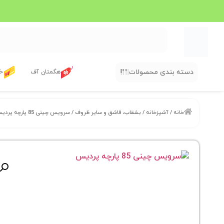
دسته بندی محصولات
هگمتان آف
خر
خانه
/
آشپزخانه
/
بشقاب، قاشق و سایر ظروف
/ سرویس چینی 85 پارچه پردیس