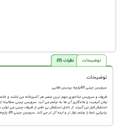
توضیحات
نظرات (0)
توضیحات
سرویس چینی 85پارچه پردیس طلایی
ظروف و سرویس غذاخوری مهم ترین عنصر هر آشپزخانه می باشند و خانم های 
زمان کیفیت و ماندگاری آن ها به چشم می آید. سرویس چینی سفالینه ای 
استقبال قرار می گیرند. از دلایل استقبال بی نظیر از ظروف چینی می توا
پذیرایی شما را چشم نواز تر و ایده آل تر می کند. سرویس چینی 85 پارچه پردیس طلایی به سبب رنگبندی و مدرن بودن جزو سرویس های پر طرفدار محسوب می شود.