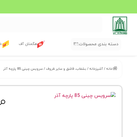
دسته بندی محصولات
هگمتان آف
خر
خانه
/
آشپزخانه
/
بشقاب، قاشق و سایر ظروف
/ سرویس چینی 85 پارچه آذر