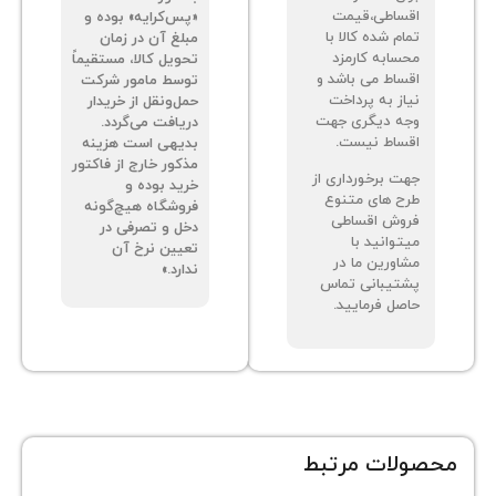
ساطی،قیمت
«پس‌کرایه» بوده و
م شده کالا با
مبلغ آن در زمان
سابه کارمزد
تحویل کالا، مستقیماً
ساط می باشد و
توسط مامور شرکت
از به پرداخت
حمل‌ونقل از خریدار
ه دیگری جهت
دریافت می‌گردد.
ساط نیست.
بدیهی است هزینه
مذکور خارج از فاکتور
ت برخورداری از
خرید بوده و
ح های متنوع
فروشگاه هیچ‌گونه
وش اقساطی
دخل و تصرفی در
توانید با
تعیین نرخ آن
اورین ما در
ندارد.»
تیبانی تماس
صل فرمایید.
ات مرتبط