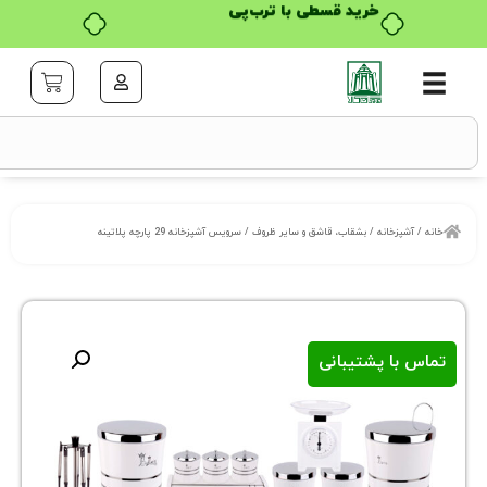
خرید قسطی با ترب‌پی
خانه
/
بشقاب، قاشق و سایر ظروف
/ سرویس آشپزخانه 29 پارچه پلاتینه
ا پشتیبانی