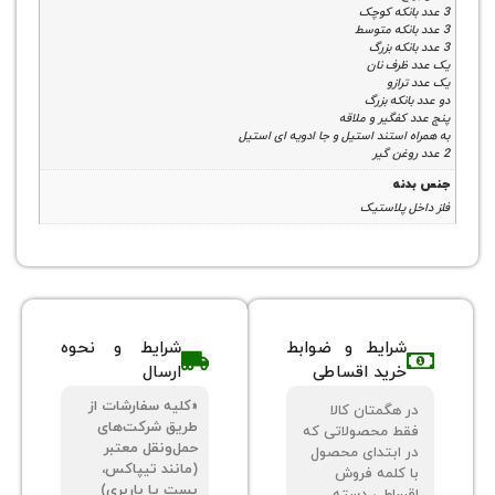
رف نان
ازو
نکه بزرگ
فگیر و ملاقه
استند استیل و جا ادویه ای استیل
نه
 پلاستیک
شرایط و ضوابط
شرایط و نحوه
خرید اقساطی
ارسال
«کلیه سفارشات از
 هگمتان کالا
طریق شرکت‌های
ط محصولاتی که
حمل‌ونقل معتبر
 ابتدای محصول
(مانند تیپاکس،
 کلمه فروش
پست یا باربری)
ساطی دسته