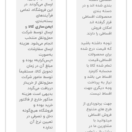
ارسال می‌گردند. در
دی شده اند و در
این فروشگاه، تمامی
ته بندی
فرآیندهای
صولات اقساطی
بسته‌بندی،
ر گرفته اند
ایمن‌سازی کالا
و
کان فروش
ارسال توسط شرکت
اطی را دارند.
حمل‌ونقل منتخب
جه داشته باشید
انجام می‌شود. هزینه
 قیمت درج شده
ارسال سفارشات
ای محصولات
به‌صورت
ساطی،قیمت
«پس‌کرایه» بوده و
م شده کالا با
مبلغ آن در زمان
سابه کارمزد
تحویل کالا، مستقیماً
ساط می باشد و
توسط مامور شرکت
از به پرداخت
حمل‌ونقل از خریدار
ه دیگری جهت
دریافت می‌گردد.
ساط نیست.
بدیهی است هزینه
مذکور خارج از فاکتور
ت برخورداری از
خرید بوده و
ح های متنوع
فروشگاه هیچ‌گونه
وش اقساطی
دخل و تصرفی در
توانید با
تعیین نرخ آن
اورین ما در
ندارد.»
تیبانی تماس