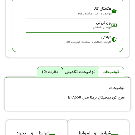
گمتان کالا
وجود در انبار هگمتان کالا
وع فروش
روش اقساطی
ارانتی
ارانتی اصالت و سلامت فیزیکی کالا
حات
توضیحات تکمیلی
نظرات (0)
یتال برینا مدل BFA650
شرایط و ضوابط
شرایط و نحوه