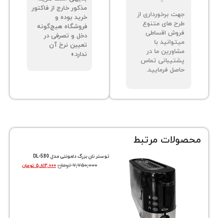
مذکور خارج از فاکتور
ت برخورداری از
خرید بوده و
ح های متنوع
فروشگاه هیچ‌گونه
وش اقساطی
دخل و تصرفی در
توانید با
تعیین نرخ آن
اورین ما در
ندارد.»
تیبانی تماس
صل فرمایید.
ات مرتبط
توستر نان بزرگ دلمونتی مدل DL-580
۷,۷۵۰,۰۰۰
تومان
۵,۸۱۲,۰۰۰
تومان