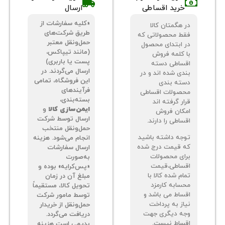
خرید اقساطی
ارسال
«کلیه سفارشات از
 هگمتان کالا
طریق شرکت‌های
ط محصولاتی که
حمل‌ونقل معتبر
 ابتدای محصول
(مانند تیپاکس،
 کلمه فروش
پست یا باربری)
ساطی دسته
ارسال می‌گردند. در
دی شده اند و در
این فروشگاه، تمامی
ته بندی
فرآیندهای
صولات اقساطی
بسته‌بندی،
ر گرفته اند
ایمن‌سازی کالا
و
کان فروش
ارسال توسط شرکت
اطی را دارند.
حمل‌ونقل منتخب
جه داشته باشید
انجام می‌شود. هزینه
 قیمت درج شده
ارسال سفارشات
ای محصولات
به‌صورت
ساطی،قیمت
«پس‌کرایه» بوده و
م شده کالا با
مبلغ آن در زمان
سابه کارمزد
تحویل کالا، مستقیماً
ساط می باشد و
توسط مامور شرکت
از به پرداخت
حمل‌ونقل از خریدار
ه دیگری جهت
دریافت می‌گردد.
ساط نیست.
بدیهی است هزینه