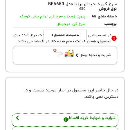
 دیجیتال برینا مدل BFA650
روش
650
بندی ها
پلوپز، زودپز و سرخ کن
,
لوازم برقی کوچک
ب
سرخ کن، دیجیتال
توضیحات محصول
محصولاتی با نوع فروش اقساطی قیمت درج شده برای
ول، همان قیمت تمام شده کالا در اقساط می باشد
یط و نحوه ارسال
 حاضر این محصول در انبار موجود نیست و در
نمی باشد.
 و ضوابط خرید اقساطی