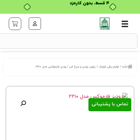
۴ قسط، بدون کارمزد
زم برقی کوچک
/
پلوپز، زودپز و سرخ کن
/ زودپز فارموکس مدل ۲۲۱۰
ا پشتیبانی