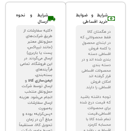
شرایط و ضوابط
شرایط و نحوه
خرید اقساطی
ارسال
«کلیه سفارشات از
 هگمتان کالا
طریق شرکت‌های
ط محصولاتی که
حمل‌ونقل معتبر
 ابتدای محصول
(مانند تیپاکس،
 کلمه فروش
پست یا باربری)
ساطی دسته
ارسال می‌گردند. در
دی شده اند و در
این فروشگاه، تمامی
ته بندی
فرآیندهای
صولات اقساطی
بسته‌بندی،
ر گرفته اند
ایمن‌سازی کالا
و
کان فروش
ارسال توسط شرکت
اطی را دارند.
حمل‌ونقل منتخب
جه داشته باشید
انجام می‌شود. هزینه
 قیمت درج شده
ارسال سفارشات
ای محصولات
به‌صورت
ساطی،قیمت
«پس‌کرایه» بوده و
م شده کالا با
مبلغ آن در زمان
سابه کارمزد
تحویل کالا، مستقیماً
ساط می باشد و
توسط مامور شرکت