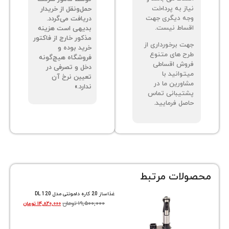
از به پرداخت
حمل‌ونقل از خریدار
ه دیگری جهت
دریافت می‌گردد.
ساط نیست.
بدیهی است هزینه
مذکور خارج از فاکتور
ت برخورداری از
خرید بوده و
ح های متنوع
فروشگاه هیچ‌گونه
وش اقساطی
دخل و تصرفی در
توانید با
تعیین نرخ آن
اورین ما در
ندارد.»
تیبانی تماس
صل فرمایید.
ات مرتبط
غذاساز 20 کاره دلمونتی مدل DL 120
۱۹,۵۰۰,۰۰۰
تومان
۱۴,۸۲۰,۰۰۰
تومان