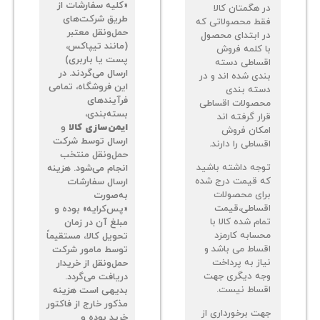
«کلیه سفارشات از
 هگمتان کالا
طریق شرکت‌های
ط محصولاتی که
حمل‌ونقل معتبر
 ابتدای محصول
(مانند تیپاکس،
 کلمه فروش
پست یا باربری)
ساطی دسته
ارسال می‌گردند. در
دی شده اند و در
این فروشگاه، تمامی
ته بندی
فرآیندهای
صولات اقساطی
بسته‌بندی،
ر گرفته اند
ایمن‌سازی کالا
و
کان فروش
ارسال توسط شرکت
اطی را دارند.
حمل‌ونقل منتخب
جه داشته باشید
انجام می‌شود. هزینه
 قیمت درج شده
ارسال سفارشات
ای محصولات
به‌صورت
ساطی،قیمت
«پس‌کرایه» بوده و
م شده کالا با
مبلغ آن در زمان
سابه کارمزد
تحویل کالا، مستقیماً
ساط می باشد و
توسط مامور شرکت
از به پرداخت
حمل‌ونقل از خریدار
ه دیگری جهت
دریافت می‌گردد.
ساط نیست.
بدیهی است هزینه
مذکور خارج از فاکتور
ت برخورداری از
خرید بوده و