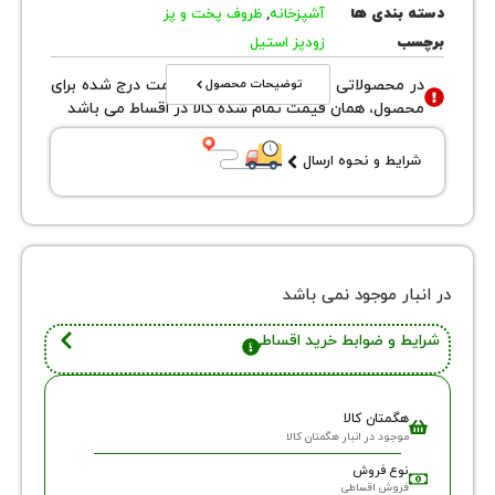
 عرشیا 24 سانت مدل PR135-9345
روش
19345
بندی ها
آشپزخانه
,
ظروف پخت و پز
ب
زودپز استیل
توضیحات محصول
محصولاتی با نوع فروش اقساطی قیمت درج شده برای
ول، همان قیمت تمام شده کالا در اقساط می باشد
یط و نحوه ارسال
ر موجود نمی باشد
 و ضوابط خرید اقساطی
گمتان کالا
وجود در انبار هگمتان کالا