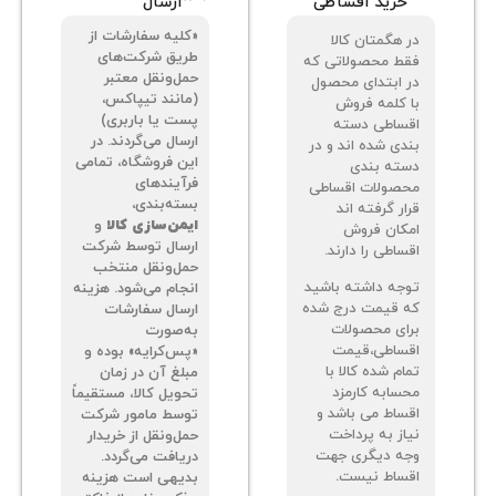
شرایط و ضوابط
شرایط و نحوه
خرید اقساطی
ارسال
«کلیه سفارشات از
 هگمتان کالا
طریق شرکت‌های
ط محصولاتی که
حمل‌ونقل معتبر
 ابتدای محصول
(مانند تیپاکس،
 کلمه فروش
پست یا باربری)
ساطی دسته
ارسال می‌گردند. در
دی شده اند و در
این فروشگاه، تمامی
ته بندی
فرآیندهای
صولات اقساطی
بسته‌بندی،
ر گرفته اند
ایمن‌سازی کالا
و
کان فروش
ارسال توسط شرکت
اطی را دارند.
حمل‌ونقل منتخب
جه داشته باشید
انجام می‌شود. هزینه
 قیمت درج شده
ارسال سفارشات
ای محصولات
به‌صورت
ساطی،قیمت
«پس‌کرایه» بوده و
م شده کالا با
مبلغ آن در زمان
سابه کارمزد
تحویل کالا، مستقیماً
ساط می باشد و
توسط مامور شرکت
از به پرداخت
حمل‌ونقل از خریدار