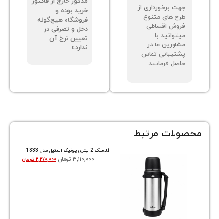
ه دیگری جهت
دریافت می‌گردد.
ساط نیست.
بدیهی است هزینه
مذکور خارج از فاکتور
ت برخورداری از
خرید بوده و
ح های متنوع
فروشگاه هیچ‌گونه
وش اقساطی
دخل و تصرفی در
توانید با
تعیین نرخ آن
اورین ما در
ندارد.»
تیبانی تماس
صل فرمایید.
ات مرتبط
فلاسک 2 لیتری یونیک استیل مدل 1833
۳,۱۱۰,۰۰۰
تومان
۲,۲۷۰,۰۰۰
تومان