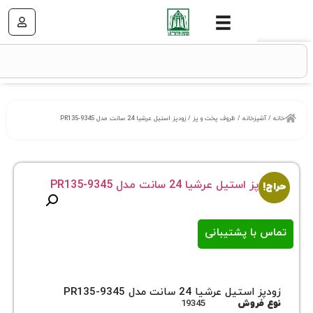
خانه
/
ظروف پخت و پز
/ زودپز استیل عرشیا 24 سانت مدل PR135-9345
ا پشتیبانی