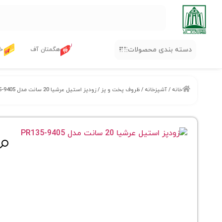
دسته بندی محصولات
هگمتان آف
خر
خانه
/
آشپزخانه
/
ظروف پخت و پز
/ زودپز استیل عرشیا 20 سانت مدل PR135-9405