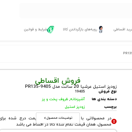
ید اقساطی
رویه‌های بازگرداندن کالا
شرایط و قوانین
فروش اقساطی
زودپز استیل عرشیا 20 سانت مدل PR135-9405
نوع فروش
19405
دسته بندی ها
آشپزخانه
,
ظروف پخت و پز
برچسب
زودپز استیل
توضیحات محصول
در محصولاتی با نوع فروش اقساطی قیمت درج شده برای
محصول، همان قیمت تمام شده کالا در اقساط می باشد