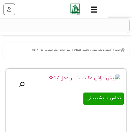
شی و بهداشتی
/
ماشین اصلاح
/ ریش تراش مک استایلر مدل 8817
ا پشتیبانی