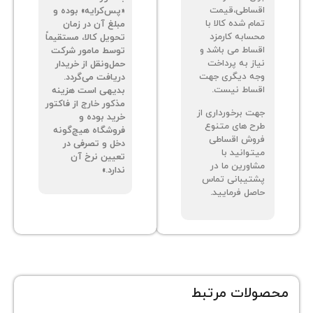
ساطی،قیمت
«پس‌کرایه» بوده و
م شده کالا با
مبلغ آن در زمان
سابه کارمزد
تحویل کالا، مستقیماً
ساط می باشد و
توسط مامور شرکت
از به پرداخت
حمل‌ونقل از خریدار
ه دیگری جهت
دریافت می‌گردد.
ساط نیست.
بدیهی است هزینه
مذکور خارج از فاکتور
ت برخورداری از
خرید بوده و
ح های متنوع
فروشگاه هیچ‌گونه
وش اقساطی
دخل و تصرفی در
توانید با
تعیین نرخ آن
اورین ما در
ندارد.»
تیبانی تماس
صل فرمایید.
ات مرتبط