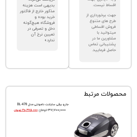
ساط نیست.
بدیهی است هزینه
مذکور خارج از فاکتور
ت برخورداری از
خرید بوده و
ح های متنوع
فروشگاه هیچ‌گونه
وش اقساطی
دخل و تصرفی در
توانید با
تعیین نرخ آن
اورین ما در
ندارد.»
تیبانی تماس
صل فرمایید.
ات مرتبط
جارو برقی سایلنت دلمونتی مدل DL-470
۳۷,۷۰۰,۰۰۰
تومان
۲۸,۲۷۵,۰۰۰
تومان