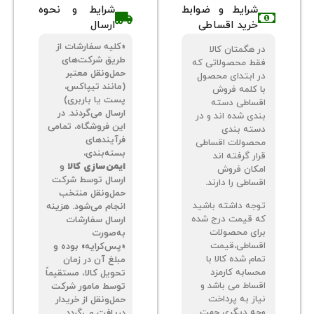
شرایط و ضوابط
شرایط و نحوه
خرید اقساطی
ارسال
«کلیه سفارشات از
 هگمتان کالا
طریق شرکت‌های
ط محصولاتی که
حمل‌ونقل معتبر
 ابتدای محصول
(مانند تیپاکس،
 کلمه فروش
پست یا باربری)
ساطی دسته
ارسال می‌گردند. در
دی شده اند و در
این فروشگاه، تمامی
ته بندی
فرآیندهای
صولات اقساطی
بسته‌بندی،
ر گرفته اند
ایمن‌سازی کالا
و
کان فروش
ارسال توسط شرکت
اطی را دارند.
حمل‌ونقل منتخب
جه داشته باشید
انجام می‌شود. هزینه
 قیمت درج شده
ارسال سفارشات
ای محصولات
به‌صورت
ساطی،قیمت
«پس‌کرایه» بوده و
م شده کالا با
مبلغ آن در زمان
سابه کارمزد
تحویل کالا، مستقیماً
ساط می باشد و
توسط مامور شرکت
از به پرداخت
حمل‌ونقل از خریدار
ه دیگری جهت
دریافت می‌گردد.