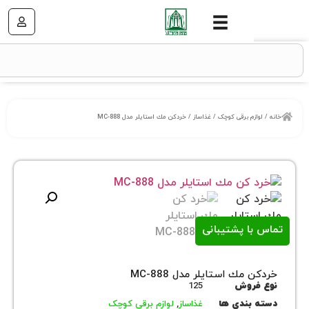
زم برقی کوچک
/
غذاساز
/ خردكن مك استايلر مدل MC-888
ا پشتیبانی
مك استايلر مدل MC-888
روش
125
بندی ها
غذاساز
,
لوازم برقی کوچک