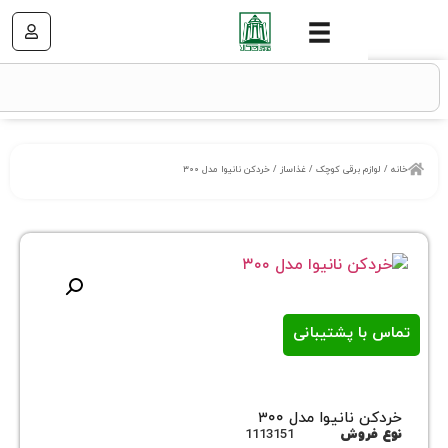
زم برقی کوچک
/
غذاساز
/ خردکن نانیوا مدل ۳۰۰
ا پشتیبانی
نانیوا مدل ۳۰۰
روش
1113151