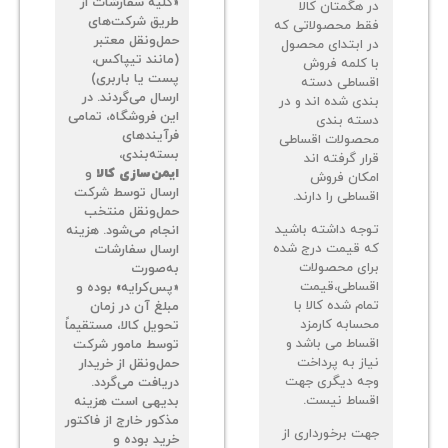
«کلیه سفارشات از
 هگمتان کالا
طریق شرکت‌های
ط محصولاتی که
حمل‌ونقل معتبر
 ابتدای محصول
(مانند تیپاکس،
 کلمه فروش
پست یا باربری)
ساطی دسته
ارسال می‌گردند. در
دی شده اند و در
این فروشگاه، تمامی
ته بندی
فرآیندهای
صولات اقساطی
بسته‌بندی،
ر گرفته اند
ایمن‌سازی کالا
و
کان فروش
ارسال توسط شرکت
اطی را دارند.
حمل‌ونقل منتخب
جه داشته باشید
انجام می‌شود. هزینه
 قیمت درج شده
ارسال سفارشات
ای محصولات
به‌صورت
ساطی،قیمت
«پس‌کرایه» بوده و
م شده کالا با
مبلغ آن در زمان
سابه کارمزد
تحویل کالا، مستقیماً
ساط می باشد و
توسط مامور شرکت
از به پرداخت
حمل‌ونقل از خریدار
ه دیگری جهت
دریافت می‌گردد.
ساط نیست.
بدیهی است هزینه
مذکور خارج از فاکتور
ت برخورداری از
خرید بوده و