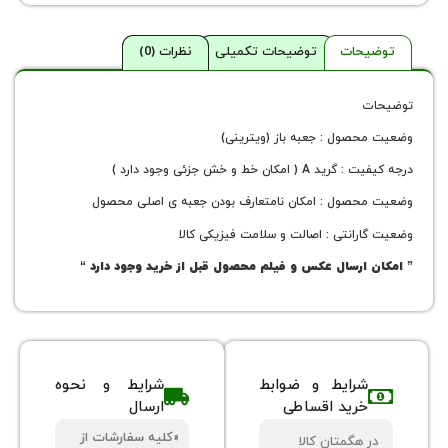
حات
توضیحات تکمیلی
نظرات (0)
صول : جعبه باز (ویترینی)
مکان خط و خش جزئی وجود دارد )
صول : امکان نامتعارف بودن جعبه ی اصلی محصول
رانتی : اصالت و سلامت فیزیکی کالا
ارسال عکس و فیلم محصول قبل از خرید وجود دارد “
شرایط و ضوابط
شرایط و نحوه
خرید اقساطی
ارسال
«کلیه سفارشات از
 هگمتان کالا