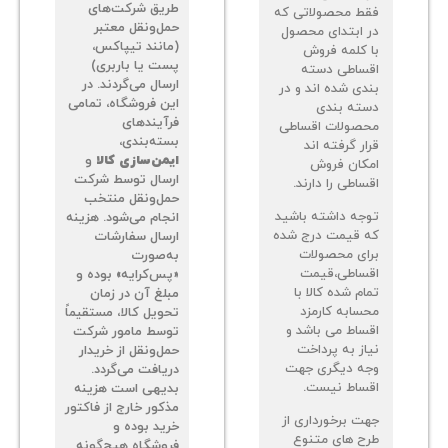
طریق شرکت‌های
ط محصولاتی که
حمل‌ونقل معتبر
 ابتدای محصول
(مانند تیپاکس،
 کلمه فروش
پست یا باربری)
ساطی دسته
ارسال می‌گردند. در
دی شده اند و در
این فروشگاه، تمامی
ته بندی
فرآیندهای
صولات اقساطی
بسته‌بندی،
ر گرفته اند
ایمن‌سازی کالا
و
کان فروش
ارسال توسط شرکت
اطی را دارند.
حمل‌ونقل منتخب
جه داشته باشید
انجام می‌شود. هزینه
 قیمت درج شده
ارسال سفارشات
ای محصولات
به‌صورت
ساطی،قیمت
«پس‌کرایه» بوده و
م شده کالا با
مبلغ آن در زمان
سابه کارمزد
تحویل کالا، مستقیماً
ساط می باشد و
توسط مامور شرکت
از به پرداخت
حمل‌ونقل از خریدار
ه دیگری جهت
دریافت می‌گردد.
ساط نیست.
بدیهی است هزینه
مذکور خارج از فاکتور
ت برخورداری از
خرید بوده و
ح های متنوع
فروشگاه هیچ‌گونه