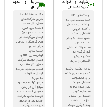
شرایط و ضوابط
شرایط و نحوه
خرید اقساطی
ارسال
«کلیه سفارشات از
 هگمتان کالا
طریق شرکت‌های
ط محصولاتی که
حمل‌ونقل معتبر
 ابتدای محصول
(مانند تیپاکس،
 کلمه فروش
پست یا باربری)
ساطی دسته
ارسال می‌گردند. در
دی شده اند و در
این فروشگاه، تمامی
ته بندی
فرآیندهای
صولات اقساطی
بسته‌بندی،
ر گرفته اند
ایمن‌سازی کالا
و
کان فروش
ارسال توسط شرکت
اطی را دارند.
حمل‌ونقل منتخب
جه داشته باشید
انجام می‌شود. هزینه
 قیمت درج شده
ارسال سفارشات
ای محصولات
به‌صورت
ساطی،قیمت
«پس‌کرایه» بوده و
م شده کالا با
مبلغ آن در زمان
سابه کارمزد
تحویل کالا، مستقیماً
ساط می باشد و
توسط مامور شرکت
از به پرداخت
حمل‌ونقل از خریدار
ه دیگری جهت
دریافت می‌گردد.