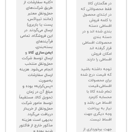
«کلیه سفارشات از
 هگمتان کالا
طریق شرکت‌های
ط محصولاتی که
حمل‌ونقل معتبر
 ابتدای محصول
(مانند تیپاکس،
 کلمه فروش
پست یا باربری)
ساطی دسته
ارسال می‌گردند. در
دی شده اند و در
این فروشگاه، تمامی
ته بندی
فرآیندهای
صولات اقساطی
بسته‌بندی،
ر گرفته اند
ایمن‌سازی کالا
و
کان فروش
ارسال توسط شرکت
اطی را دارند.
حمل‌ونقل منتخب
جه داشته باشید
انجام می‌شود. هزینه
 قیمت درج شده
ارسال سفارشات
ای محصولات
به‌صورت
ساطی،قیمت
«پس‌کرایه» بوده و
م شده کالا با
مبلغ آن در زمان
سابه کارمزد
تحویل کالا، مستقیماً
ساط می باشد و
توسط مامور شرکت
از به پرداخت
حمل‌ونقل از خریدار
ه دیگری جهت
دریافت می‌گردد.
ساط نیست.
بدیهی است هزینه
مذکور خارج از فاکتور
ت برخورداری از
خرید بوده و