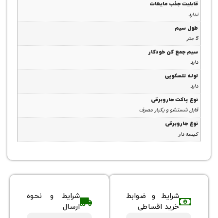
جذب مایعات
م
 کن خودکار
سکوپی
ت جاروبرقی
شو و یکبار مصرف
وبرقی
شرایط و ضوابط
شرایط و نحوه
خرید اقساطی
ارسال