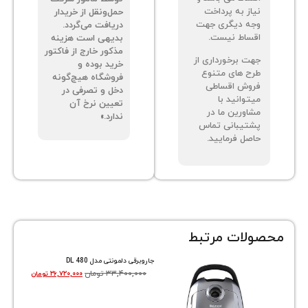
از به پرداخت
حمل‌ونقل از خریدار
ه دیگری جهت
دریافت می‌گردد.
ساط نیست.
بدیهی است هزینه
مذکور خارج از فاکتور
ت برخورداری از
خرید بوده و
ح های متنوع
فروشگاه هیچ‌گونه
وش اقساطی
دخل و تصرفی در
توانید با
تعیین نرخ آن
اورین ما در
ندارد.»
تیبانی تماس
صل فرمایید.
ات مرتبط
جاروبرقی دلمونتی مدل DL 480
۳۳,۴۰۰,۰۰۰
تومان
۲۶,۷۲۰,۰۰۰
تومان