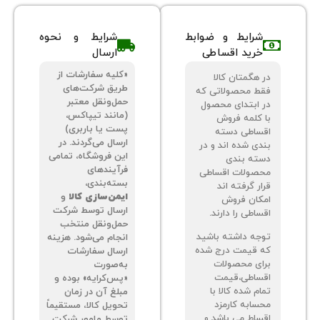
شرایط و ضوابط
شرایط و نحوه
خرید اقساطی
ارسال
«کلیه سفارشات از
 هگمتان کالا
طریق شرکت‌های
ط محصولاتی که
حمل‌ونقل معتبر
 ابتدای محصول
(مانند تیپاکس،
 کلمه فروش
پست یا باربری)
ساطی دسته
ارسال می‌گردند. در
دی شده اند و در
این فروشگاه، تمامی
ته بندی
فرآیندهای
صولات اقساطی
بسته‌بندی،
ر گرفته اند
ایمن‌سازی کالا
و
کان فروش
ارسال توسط شرکت
اطی را دارند.
حمل‌ونقل منتخب
جه داشته باشید
انجام می‌شود. هزینه
 قیمت درج شده
ارسال سفارشات
ای محصولات
به‌صورت
ساطی،قیمت
«پس‌کرایه» بوده و
م شده کالا با
مبلغ آن در زمان
سابه کارمزد
تحویل کالا، مستقیماً
ساط می باشد و
توسط مامور شرکت