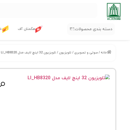
دسته بندی محصولات
هگمتان آف
خر
خانه
/
صوتی و تصویری
/
تلویزیون
/ تلویزیون 32 اینچ لایف مدل LI_HB8320