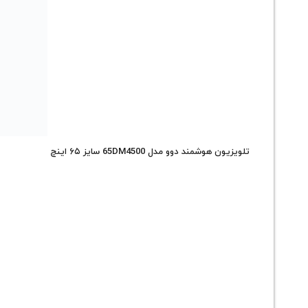
تلویزیون هوشمند دوو مدل 65DM4500 سایز ۶۵ اینچ