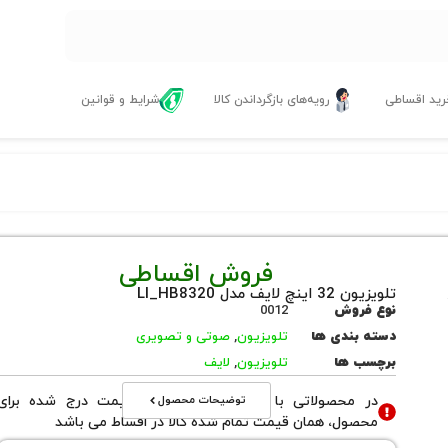
ید اقساطی
رویه‌های بازگرداندن کالا
شرایط و قوانین
فروش اقساطی
تلویزیون 32 اینچ لایف مدل LI_HB8320
نوع فروش
0012
دسته بندی ها
تلویزیون
,
صوتی و تصویری
برچسب ها
تلویزیون
,
لایف
توضیحات محصول
در محصولاتی با نوع فروش اقساطی قیمت درج شده برای
محصول، همان قیمت تمام شده کالا در اقساط می باشد