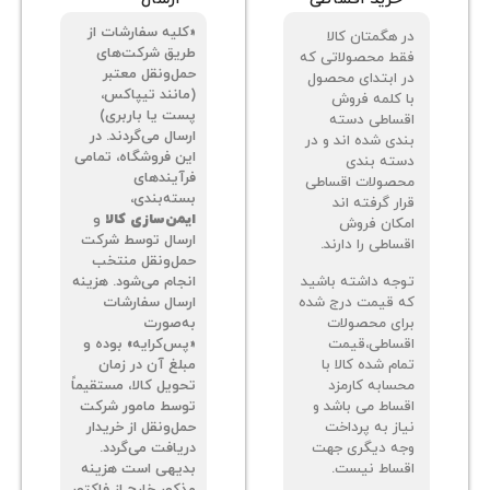
«کلیه سفارشات از
 هگمتان کالا
طریق شرکت‌های
ط محصولاتی که
حمل‌ونقل معتبر
 ابتدای محصول
(مانند تیپاکس،
 کلمه فروش
پست یا باربری)
ساطی دسته
ارسال می‌گردند. در
دی شده اند و در
این فروشگاه، تمامی
ته بندی
فرآیندهای
صولات اقساطی
بسته‌بندی،
ر گرفته اند
ایمن‌سازی کالا
و
کان فروش
ارسال توسط شرکت
اطی را دارند.
حمل‌ونقل منتخب
جه داشته باشید
انجام می‌شود. هزینه
 قیمت درج شده
ارسال سفارشات
ای محصولات
به‌صورت
ساطی،قیمت
«پس‌کرایه» بوده و
م شده کالا با
مبلغ آن در زمان
سابه کارمزد
تحویل کالا، مستقیماً
ساط می باشد و
توسط مامور شرکت
از به پرداخت
حمل‌ونقل از خریدار
ه دیگری جهت
دریافت می‌گردد.
ساط نیست.
بدیهی است هزینه