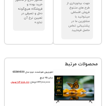
مذکور خارج از فاکتور
ت برخورداری از
خرید بوده و
ح های متنوع
فروشگاه هیچ‌گونه
وش اقساطی
دخل و تصرفی در
توانید با
تعیین نرخ آن
اورین ما در
ندارد.»
تیبانی تماس
صل فرمایید.
ات مرتبط
تلویزیون هوشمند دوو مدل 65DM4500
سایز ۶۵ اینچ
۱۲۲,۱۰۰,۰۰۰
تومان
۱۰۲,۸۰۸,۰۰۰
تومان