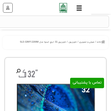
ی و تصویری
/
تلویزیون
/ تلویزیون 32 اینچ اسنوا مدل SLD-32NY12200M
ا پشتیبانی