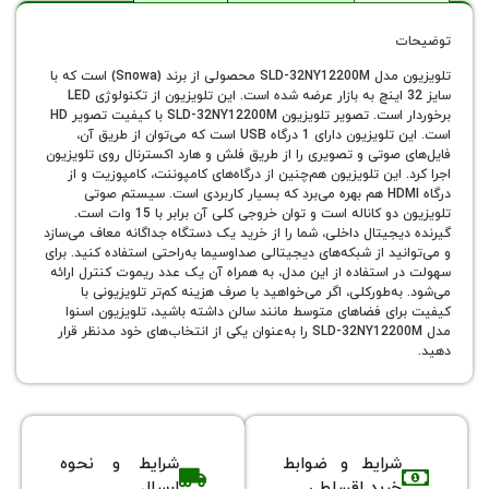
تلویزیون مدل SLD-32NY12200M محصولی از برند (Snowa) است که با
سایز 32 اینچ به بازار عرضه شده است. این تلویزیون از تکنولوژی LED
برخوردار است. تصویر تلویزیون SLD-32NY12200M با کیفیت تصویر HD
است. این تلویزیون دارای 1 درگاه USB است که می‌‎توان از طریق آن،
‎های صوتی و تصویری را از طریق فلش و هارد اکسترنال روی تلویزیون
 این تلویزیون هم‌چنین از درگاه‌های کامپوننت، کامپوزیت و از
درگاه HDMI هم بهره می‌برد که بسیار کاربردی است. سیستم صوتی
تلویزیون دو کاناله است و توان خروجی کلی آن برابر با 15 وات است.
جیتال داخلی، شما را از خرید یک دستگاه جداگانه معاف می‌سازد
ید از شبکه‌های دیجیتالی صداوسیما به‌راحتی استفاده کنید. برای
استفاده از این مدل، به همراه آن یک عدد ریموت‌ کنترل ارائه
ه‌طورکلی، اگر می‌خواهید با صرف هزینه کم‌تر تلویزیونی با
ای فضاهای متوسط مانند سالن داشته باشید، تلویزیون اسنوا
مدل SLD-32NY12200M را به‌عنوان یکی از انتخاب‌های خود مدنظر قرار
شرایط و ضوابط
شرایط و نحوه
خرید اقساطی
ارسال