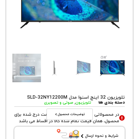
مدل SLD-32NY12200M
بندی ها
تلویزیون
,
صوتی و تصویری
توضیحات محصول
محصولاتی با نوع فروش اقساطی قیمت درج شده برای
ول، همان قیمت تمام شده کالا در اقساط می باشد
یط و نحوه ارسال