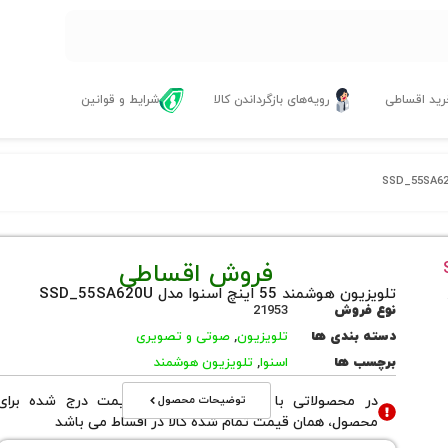
ید اقساطی
رویه‌های بازگرداندن کالا
شرایط و قوانین
فروش اقساطی
تلویزیون هوشمند 55 اینچ اسنوا مدل SSD_55SA620U
نوع فروش
21953
دسته بندی ها
تلویزیون
,
صوتی و تصویری
برچسب ها
اسنوا
,
تلویزیون هوشمند
توضیحات محصول
در محصولاتی با نوع فروش اقساطی قیمت درج شده برای
محصول، همان قیمت تمام شده کالا در اقساط می باشد