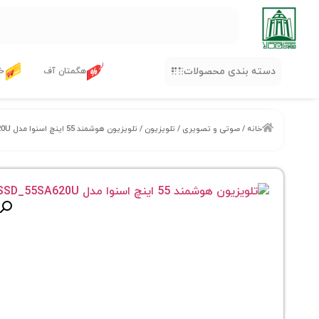
دسته بندی محصولات
هگمتان آف
خر
خانه
/
صوتی و تصویری
/
تلویزیون
/ تلویزیون هوشمند 55 اینچ اسنوا مدل SSD_55SA620U