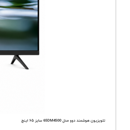
تلویزیون هوشمند دوو مدل 65DM4500 سایز ۶۵ اینچ