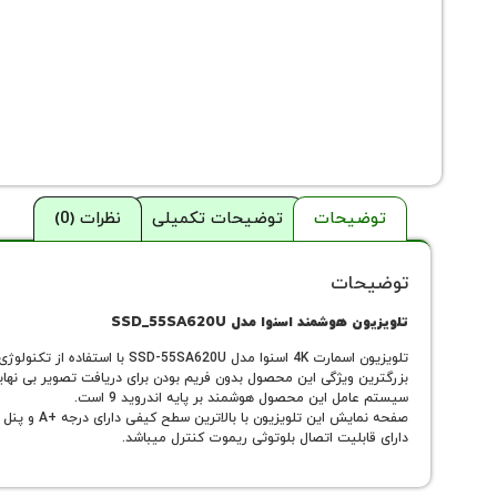
توضیحات
توضیحات تکمیلی
نظرات (0)
توضیحات
تلویزیون هوشمند اسنوا مدل SSD_55SA620U
تلویزیون اسمارت 4K اسنوا مدل SSD-55SA620U با استفاده از تکنولوژی های مختلف خود در حال حاضر جز پرچم داران بازار است.
بزرگترین ویژگی این محصول بدون فریم بودن برای دریافت تصویر بی نهایت و هوشم
سیستم عامل این محصول هوشمند بر پایه اندروید 9 است.
صفحه نمایش این تلویزیون با بالاترین سطح کیفی دارای درجه +A و پنل IPS ضد شوک است.
دارای قابلیت اتصال بلوتوثی ریموت کنترل میباشد.