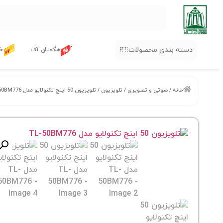
دسته بندی محصولات
هگمتان آف
خر
خانه
/
صوتی و تصویری
/
تلویزیون
/ تلویزیون 50 اینچ تکنولایو مدل TL-50BM776