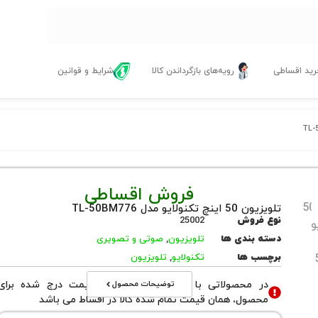
ید اقساطی
رویه‌های بازگرداندن کالا
شرایط و قوانین
فروش اقساطی
تلویزیون 50 اینچ تکنولایو مدل TL-50BM776
نوع فروش
25002
دسته بندی ها
تلویزیون
,
صوتی و تصویری
برچسب ها
تکنولایو
,
تلویزیون
توضیحات محصول
در محصولاتی با نوع فروش اقساطی قیمت درج شده برای
محصول، همان قیمت تمام شده کالا در اقساط می باشد