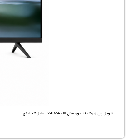
تلویزیون هوشمند دوو مدل 65DM4500 سایز ۶۵ اینچ