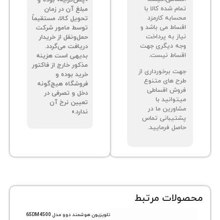
م شده کالا با
مبلغ آن در زمان
سابه کارمزد
تحویل کالا، مستقیماً
ساط می باشد و
توسط مامور شرکت
از به پرداخت
حمل‌ونقل از خریدار
ه دیگری جهت
دریافت می‌گردد.
ساط نیست.
بدیهی است هزینه
مذکور خارج از فاکتور
ت برخورداری از
خرید بوده و
ح های متنوع
فروشگاه هیچ‌گونه
وش اقساطی
دخل و تصرفی در
توانید با
تعیین نرخ آن
اورین ما در
ندارد.»
تیبانی تماس
صل فرمایید.
ات مرتبط
تلویزیون هوشمند دوو مدل 65DM4500