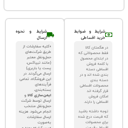
شرایط و ضوابط
شرایط و نحوه
خرید اقساطی
ارسال
«کلیه سفارشات از
 هگمتان کالا
طریق شرکت‌های
ط محصولاتی که
حمل‌ونقل معتبر
 ابتدای محصول
(مانند تیپاکس،
 کلمه فروش
پست یا باربری)
ساطی دسته
ارسال می‌گردند. در
دی شده اند و در
این فروشگاه، تمامی
ته بندی
فرآیندهای
صولات اقساطی
بسته‌بندی،
ر گرفته اند
ایمن‌سازی کالا
و
کان فروش
ارسال توسط شرکت
اطی را دارند.
حمل‌ونقل منتخب
جه داشته باشید
انجام می‌شود. هزینه
 قیمت درج شده
ارسال سفارشات
ای محصولات
به‌صورت
ساطی،قیمت
«پس‌کرایه» بوده و