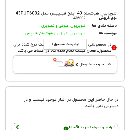
ند 43 اینچ فیلیپس مدل 43PUT6002
روش
436002
بندی ها
تلویزیون
,
صوتی و تصویری
 ها
تلویزیون
,
تلویزیون هوشمند
,
فلیپس
توضیحات محصول
محصولاتی با نوع فروش اقساطی قیمت درج شده برای
ول، همان قیمت تمام شده کالا در اقساط می باشد
یط و نحوه ارسال
 حاضر این محصول در انبار موجود نیست و در
نمی باشد.
 و ضوابط خرید اقساطی