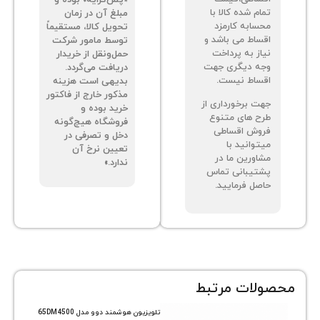
م شده کالا با
مبلغ آن در زمان
سابه کارمزد
تحویل کالا، مستقیماً
ساط می باشد و
توسط مامور شرکت
از به پرداخت
حمل‌ونقل از خریدار
ه دیگری جهت
دریافت می‌گردد.
ساط نیست.
بدیهی است هزینه
مذکور خارج از فاکتور
ت برخورداری از
خرید بوده و
ح های متنوع
فروشگاه هیچ‌گونه
وش اقساطی
دخل و تصرفی در
توانید با
تعیین نرخ آن
اورین ما در
ندارد.»
تیبانی تماس
صل فرمایید.
ات مرتبط
تلویزیون هوشمند دوو مدل 65DM4500