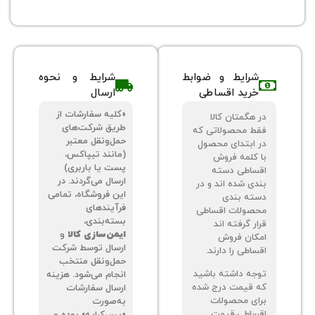
شرایط و ضوابط
شرایط و نحوه
خرید اقساطی
ارسال
«کلیه سفارشات از
 هگمتان کالا
طریق شرکت‌های
ط محصولاتی که
حمل‌ونقل معتبر
 ابتدای محصول
(مانند تیپاکس،
 کلمه فروش
پست یا باربری)
ساطی دسته
ارسال می‌گردند. در
دی شده اند و در
این فروشگاه، تمامی
ته بندی
فرآیندهای
صولات اقساطی
بسته‌بندی،
ر گرفته اند
ایمن‌سازی کالا
و
کان فروش
ارسال توسط شرکت
اطی را دارند.
حمل‌ونقل منتخب
جه داشته باشید
انجام می‌شود. هزینه
 قیمت درج شده
ارسال سفارشات
ای محصولات
به‌صورت
ساطی،قیمت
«پس‌کرایه» بوده و