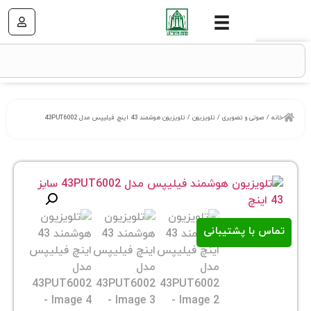
ی و تصویری
/
تلویزیون
/ تلویزیون هوشمند 43 اینچ فیلیپس مدل 43PUT6002
ا پشتیبانی