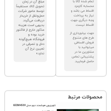
م شده کالا با
مبلغ آن در زمان
سابه کارمزد
تحویل کالا، مستقیماً
ساط می باشد و
توسط مامور شرکت
از به پرداخت
حمل‌ونقل از خریدار
ه دیگری جهت
دریافت می‌گردد.
ساط نیست.
بدیهی است هزینه
مذکور خارج از فاکتور
ت برخورداری از
خرید بوده و
ح های متنوع
فروشگاه هیچ‌گونه
وش اقساطی
دخل و تصرفی در
توانید با
تعیین نرخ آن
اورین ما در
ندارد.»
تیبانی تماس
صل فرمایید.
ات مرتبط
تلویزیون هوشمند دوو مدل 65DM4500