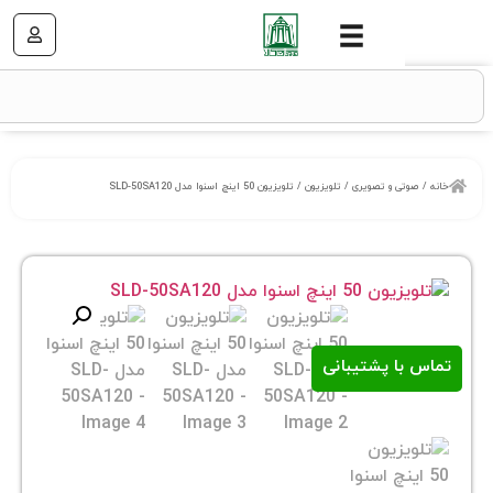
ی و تصویری
/
تلویزیون
/ تلویزیون 50 اینچ اسنوا مدل SLD-50SA120
ا پشتیبانی