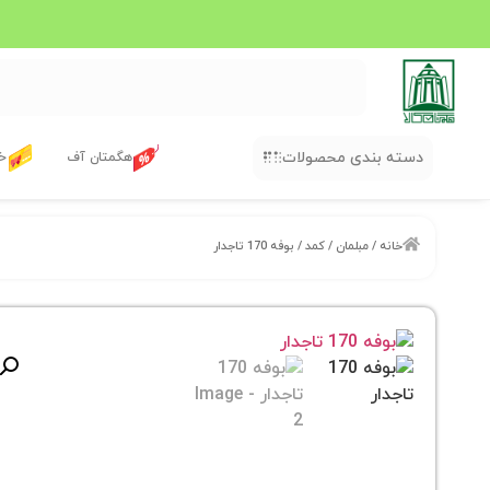
دسته بندی محصولات
هگمتان آف
خر
خانه
/
مبلمان
/
کمد
/ بوفه 170 تاجدار