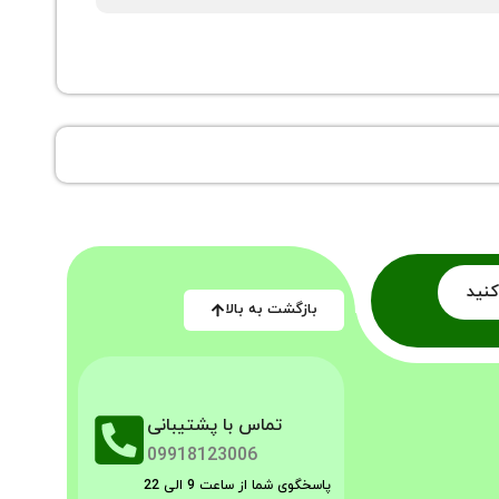
کنید
بازگشت به بالا
تماس با پشتیبانی
09918123006
پاسخگوی شما از ساعت 9 الی 22