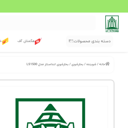
دسته بندی محصولات
هگمتان آف
خر
خانه
/
شوینده
/
بخارشوی
/ بخارشوی لنداستار مدل LS1500