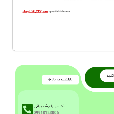
۶۴,۷۲۷,۰۰۰
تومان
۷۶,۱۵۰,۰۰۰
تومان
ماشین لب
کنید
بازگشت به بالا
تماس با پشتیبانی
09918123006