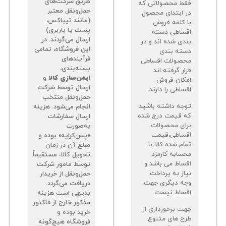
طریق شرکت‌های
ط محصولاتی که
حمل‌ونقل معتبر
 ابتدای محصول
(مانند تیپاکس،
 کلمه فروش
پست یا باربری)
ساطی دسته
ارسال می‌گردند. در
دی شده اند و در
این فروشگاه، تمامی
ته بندی
فرآیندهای
صولات اقساطی
بسته‌بندی،
ر گرفته اند
ایمن‌سازی کالا
و
کان فروش
ارسال توسط شرکت
اطی را دارند.
حمل‌ونقل منتخب
جه داشته باشید
انجام می‌شود. هزینه
 قیمت درج شده
ارسال سفارشات
ای محصولات
به‌صورت
ساطی،قیمت
«پس‌کرایه» بوده و
م شده کالا با
مبلغ آن در زمان
سابه کارمزد
تحویل کالا، مستقیماً
ساط می باشد و
توسط مامور شرکت
از به پرداخت
حمل‌ونقل از خریدار
ه دیگری جهت
دریافت می‌گردد.
ساط نیست.
بدیهی است هزینه
مذکور خارج از فاکتور
ت برخورداری از
خرید بوده و
ح های متنوع
فروشگاه هیچ‌گونه