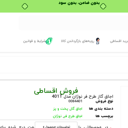
بدون ضامن، بدون سود
ید اقساطی
رویه‌های بازگرداندن کالا
شرایط و قوانین
فروش اقساطی
اجاق گاز طرح فر نوژان مدل 401T
نوع فروش
0084401
دسته بندی ها
اجاق گاز
,
پخت و پز
برچسب ها
اجاق طرح فر
,
نوژان
توضیحات محصول
در محصولاتی با نوع فروش اقساطی قیمت درج شده برای