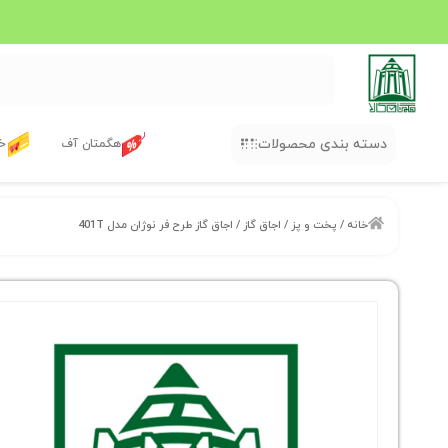
دسته بندی محصولات
هگمتان آف
خر
خانه
/
پخت و پز
/
اجاق گاز
/ اجاق گاز طرح فر نوژان مدل 401T