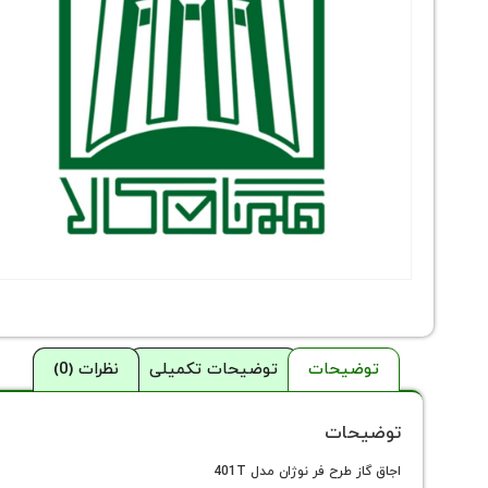
توضیحات
توضیحات تکمیلی
نظرات (0)
توضیحات
اجاق گاز طرح فر نوژان مدل 401T