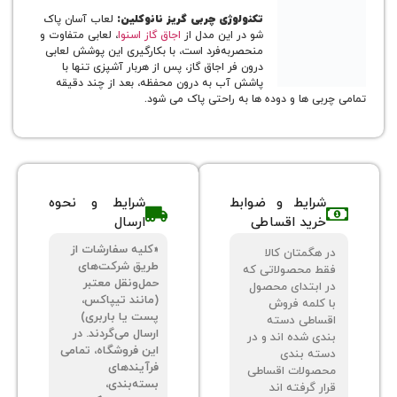
تکنولوژی چربی گریز نانوکلین:
لعاب آسان پاک
شو در این مدل از
اجاق گاز اسنوا
، لعابی متفاوت و
منحصربه‌فرد است، با بکارگیری این پوشش لعابی
درون فر اجاق گاز، پس از هربار آشپزی تنها با
پاشش آب به درون محفظه، بعد از چند دقیقه
بی ها و دوده ها به راحتی پاک می شود.
شرایط و ضوابط
شرایط و نحوه
خرید اقساطی
ارسال
«کلیه سفارشات از
 هگمتان کالا
طریق شرکت‌های
ط محصولاتی که
حمل‌ونقل معتبر
 ابتدای محصول
(مانند تیپاکس،
 کلمه فروش
پست یا باربری)
ساطی دسته
ارسال می‌گردند. در
دی شده اند و در
این فروشگاه، تمامی
ته بندی
فرآیندهای
صولات اقساطی
بسته‌بندی،
ر گرفته اند