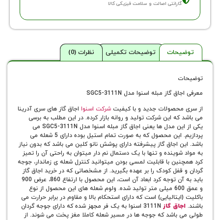
ارانتی اصالت و سلامت فیزیکی کالا
حات
توضیحات تکمیلی
نظرات (0)
گاز مبله اسنوا مدل SGC5-3111N
حصولات جدید و با کیفیت
شرکت اسنوا
اجاق گاز های سری آدرینا
ه این شرکت تولید و روانه بازار کرده. در این مطلب به برسی
یکی از این مدل ها یعنی اجاق گاز مبله اسنوا مدل SGC5-3111N می
پردازیم. این محصول که به صورت تمام استیل بوده دارای 5 شعله می
 اجاق گاز پیشرفته دارای پوشش نانو کلین می باشد که بدون نیاز
وینده و تنها با یک دستمال نم دار میتوان به راحتی آن را تمیز
ین با قابلیت لمسی بودن میتوانید کنترل شعله ی زماندار، جوجه
فل کودک را بر عهده بگیرید. از مشخصاتی که در خرید اجاق گاز
باید به آن توجه کرد ابعاد آن است، این محصول با ارتفاع 860، عرض 900
و عمق 600 میلی متر تولید شده. ولوم شعله های این محصول از نوع
یتالیایی) است که دارای استحکام بالا و مقاوم در برابر حرارت می
اق گاز
3111N اسنوا به یک فر مجهز شده که دارای جوجه گردان
باشد که جوجه ها در مسیر شعله کاملا مغز پخت می شوند. از