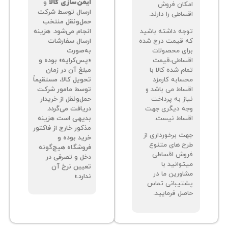
ایمن‌سازی کالا
و
کان فروش
ارسال توسط شرکت
اطی را دارند.
حمل‌ونقل منتخب
جه داشته باشید
انجام می‌شود. هزینه
 قیمت درج شده
ارسال سفارشات
ای محصولات
به‌صورت
ساطی،قیمت
«پس‌کرایه» بوده و
م شده کالا با
مبلغ آن در زمان
سابه کارمزد
تحویل کالا، مستقیماً
ساط می باشد و
توسط مامور شرکت
از به پرداخت
حمل‌ونقل از خریدار
ه دیگری جهت
دریافت می‌گردد.
ساط نیست.
بدیهی است هزینه
مذکور خارج از فاکتور
ت برخورداری از
خرید بوده و
ح های متنوع
فروشگاه هیچ‌گونه
وش اقساطی
دخل و تصرفی در
توانید با
تعیین نرخ آن
اورین ما در
ندارد.»
تیبانی تماس
صل فرمایید.