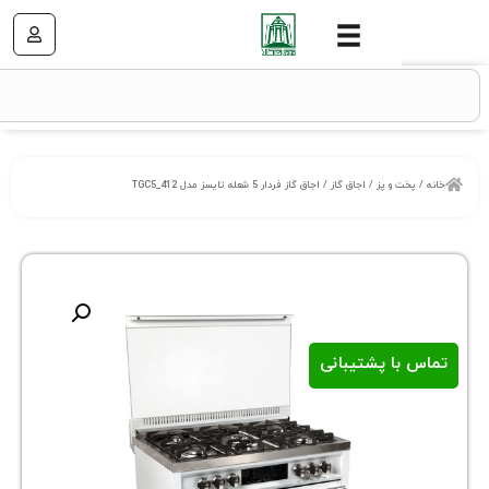
 و پز
/
اجاق گاز
/ اجاق گاز فردار 5 شعله تایسز مدل TGC5_412
ا پشتیبانی