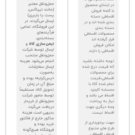
حمل‌ونقل معتبر
 ابتدای محصول
(مانند تیپاکس،
 کلمه فروش
پست یا باربری)
ساطی دسته
ارسال می‌گردند. در
دی شده اند و در
این فروشگاه، تمامی
ته بندی
فرآیندهای
صولات اقساطی
بسته‌بندی،
ر گرفته اند
ایمن‌سازی کالا
و
کان فروش
ارسال توسط شرکت
اطی را دارند.
حمل‌ونقل منتخب
جه داشته باشید
انجام می‌شود. هزینه
 قیمت درج شده
ارسال سفارشات
ای محصولات
به‌صورت
ساطی،قیمت
«پس‌کرایه» بوده و
م شده کالا با
مبلغ آن در زمان
سابه کارمزد
تحویل کالا، مستقیماً
ساط می باشد و
توسط مامور شرکت
از به پرداخت
حمل‌ونقل از خریدار
ه دیگری جهت
دریافت می‌گردد.
ساط نیست.
بدیهی است هزینه
مذکور خارج از فاکتور
ت برخورداری از
خرید بوده و
ح های متنوع
فروشگاه هیچ‌گونه
وش اقساطی