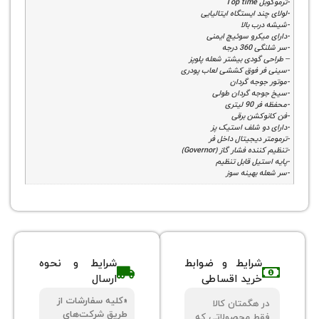
To
د ایستگاه ایتالیایی
ب بالا
یکرو سوئیچ ایمنی
درجه
گودی بیشتر شعله پلوپز
 فوق کششی لعاب پودری
وجه گردان
ه گردان طولی
یتری
کشن برقی
و شلف استیک پز
دیجیتال داخل فر
 فشار گاز (Governor)
یل قابل تنظیم
 بهینه سوز
شرایط و ضوابط
شرایط و نحوه
خرید اقساطی
ارسال
«کلیه سفارشات از
 هگمتان کالا
طریق شرکت‌های
ط محصولاتی که