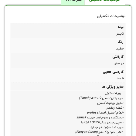
 تکمیلی
طلایی
ژگی ها
ستیل
حالته (Touch)
یموت کنترل
ندار
professi
 ولوم ضد حرارت zamak
LOFRA ایتالیا
حرارت دو جداره
شو (Easy to Clean)