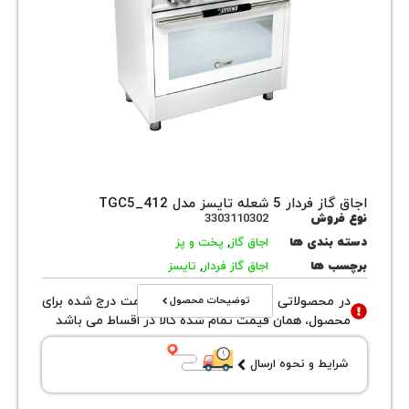
5 شعله تایسز مدل TGC5_412
روش
3303110302
بندی ها
اجاق گاز
,
پخت و پز
 ها
اجاق گاز فردار
,
تایسز
توضیحات محصول
محصولاتی با نوع فروش اقساطی قیمت درج شده برای
ول، همان قیمت تمام شده کالا در اقساط می باشد
یط و نحوه ارسال