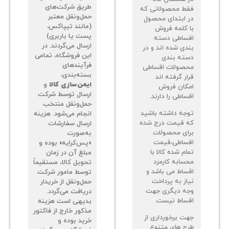
طریق شرکت‌های
ط محصولاتی که
حمل‌ونقل معتبر
 ابتدای محصول
(مانند تیپاکس،
 کلمه فروش
پست یا باربری)
ساطی دسته
ارسال می‌گردند. در
دی شده اند و در
این فروشگاه، تمامی
ته بندی
فرآیندهای
صولات اقساطی
بسته‌بندی،
ر گرفته اند
ایمن‌سازی کالا
و
کان فروش
ارسال توسط شرکت
اطی را دارند.
حمل‌ونقل منتخب
جه داشته باشید
انجام می‌شود. هزینه
 قیمت درج شده
ارسال سفارشات
ای محصولات
به‌صورت
ساطی،قیمت
«پس‌کرایه» بوده و
م شده کالا با
مبلغ آن در زمان
سابه کارمزد
تحویل کالا، مستقیماً
ساط می باشد و
توسط مامور شرکت
از به پرداخت
حمل‌ونقل از خریدار
ه دیگری جهت
دریافت می‌گردد.
ساط نیست.
بدیهی است هزینه
مذکور خارج از فاکتور
ت برخورداری از
خرید بوده و
ح های متنوع