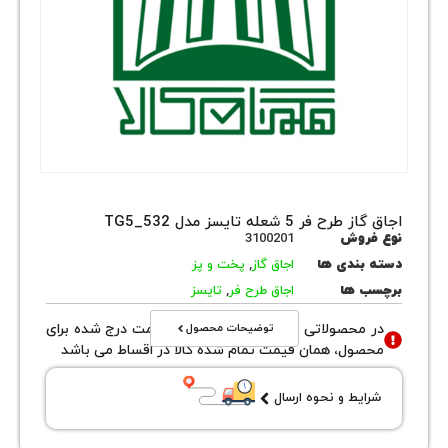
فر 5 شعله تایسز مدل TG5_532
روش
3100201
بندی ها
اجاق گاز
,
پخت و پز
 ها
اجاق طرح فر
,
تایسز
توضیحات محصول
محصولاتی با نوع فروش اقساطی قیمت درج شده برای
ول، همان قیمت تمام شده کالا در اقساط می باشد
یط و نحوه ارسال