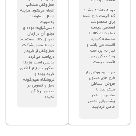
اطی را دارند.
حمل‌ونقل منتخب
جه داشته باشید
انجام می‌شود. هزینه
 قیمت درج شده
ارسال سفارشات
ای محصولات
به‌صورت
ساطی،قیمت
«پس‌کرایه» بوده و
م شده کالا با
مبلغ آن در زمان
سابه کارمزد
تحویل کالا، مستقیماً
ساط می باشد و
توسط مامور شرکت
از به پرداخت
حمل‌ونقل از خریدار
ه دیگری جهت
دریافت می‌گردد.
ساط نیست.
بدیهی است هزینه
مذکور خارج از فاکتور
ت برخورداری از
خرید بوده و
ح های متنوع
فروشگاه هیچ‌گونه
وش اقساطی
دخل و تصرفی در
توانید با
تعیین نرخ آن
اورین ما در
ندارد.»
تیبانی تماس
صل فرمایید.