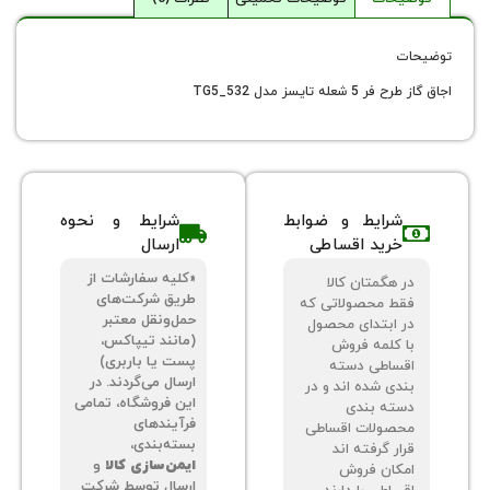
 تایسز مدل TG5_532
شرایط و ضوابط
شرایط و نحوه
خرید اقساطی
ارسال
«کلیه سفارشات از
 هگمتان کالا
طریق شرکت‌های
ط محصولاتی که
حمل‌ونقل معتبر
 ابتدای محصول
(مانند تیپاکس،
 کلمه فروش
پست یا باربری)
ساطی دسته
ارسال می‌گردند. در
دی شده اند و در
این فروشگاه، تمامی
ته بندی
فرآیندهای
صولات اقساطی
بسته‌بندی،
ر گرفته اند
ایمن‌سازی کالا
و
کان فروش
ارسال توسط شرکت