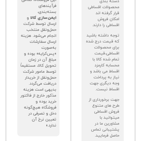
ته بندی
فرآیندهای
صولات اقساطی
بسته‌بندی،
ر گرفته اند
ایمن‌سازی کالا
و
کان فروش
ارسال توسط شرکت
اطی را دارند.
حمل‌ونقل منتخب
جه داشته باشید
انجام می‌شود. هزینه
 قیمت درج شده
ارسال سفارشات
ای محصولات
به‌صورت
ساطی،قیمت
«پس‌کرایه» بوده و
م شده کالا با
مبلغ آن در زمان
سابه کارمزد
تحویل کالا، مستقیماً
ساط می باشد و
توسط مامور شرکت
از به پرداخت
حمل‌ونقل از خریدار
ه دیگری جهت
دریافت می‌گردد.
ساط نیست.
بدیهی است هزینه
مذکور خارج از فاکتور
ت برخورداری از
خرید بوده و
ح های متنوع
فروشگاه هیچ‌گونه
وش اقساطی
دخل و تصرفی در
توانید با
تعیین نرخ آن
اورین ما در
ندارد.»
تیبانی تماس
صل فرمایید.