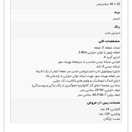
ات
-کلی
 شعله
با توان حرارتی 3.8kw
 A
که چدن مناسب با سرشعله بهینه سوز
 تکه
موکوپل تاپ تایم (روشن شدن سر شعله کمتر از یک ثانیه)
هینه سوز جهت ایجاد توان حرارتی با راندمان بالا
دک اتوماتیک و ولوم های باکالیت تک جزئی
صفحه اجاق گاز گالوانیزه (جلوگیری از زنگ زدگی و پوسیدگی)
سانتی متر
ی متر
پس-از-فروش
گان