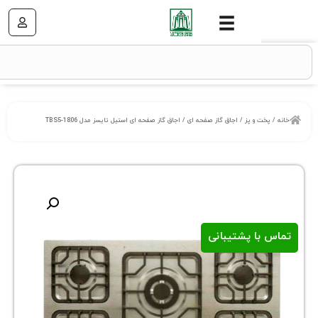
 و پز
/
اجاق گاز صفحه ای
/ اجاق گاز صفحه ای استیل تایسز مدل TBS5-1806
ا پشتیبانی