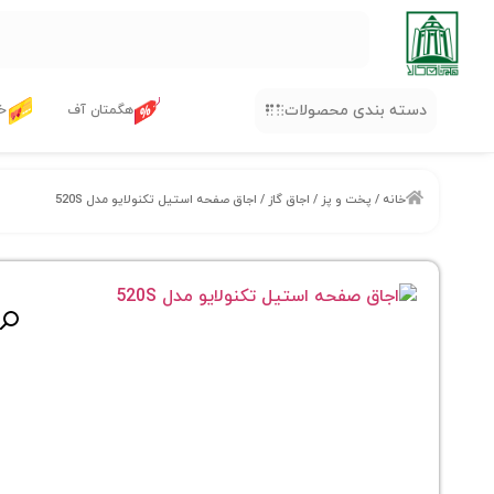
دسته بندی محصولات
هگمتان آف
خر
خانه
/
پخت و پز
/
اجاق گاز
/ اجاق صفحه استیل تکنولایو مدل 520S