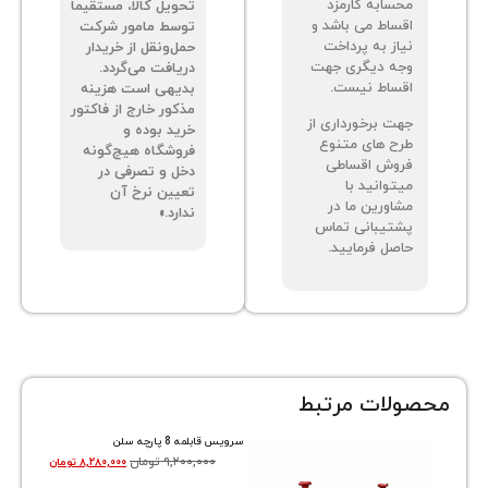
م شده کالا با
مبلغ آن در زمان
سابه کارمزد
تحویل کالا، مستقیماً
ساط می باشد و
توسط مامور شرکت
از به پرداخت
حمل‌ونقل از خریدار
ه دیگری جهت
دریافت می‌گردد.
ساط نیست.
بدیهی است هزینه
مذکور خارج از فاکتور
ت برخورداری از
خرید بوده و
ح های متنوع
فروشگاه هیچ‌گونه
وش اقساطی
دخل و تصرفی در
توانید با
تعیین نرخ آن
اورین ما در
ندارد.»
تیبانی تماس
صل فرمایید.
ات مرتبط
سرویس قابلمه 8 پارچه سلن