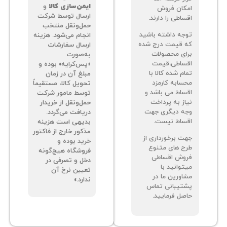
ایمن‌سازی کالا
و
کان فروش
ارسال توسط شرکت
اطی را دارند.
حمل‌ونقل منتخب
جه داشته باشید
انجام می‌شود. هزینه
 قیمت درج شده
ارسال سفارشات
ای محصولات
به‌صورت
ساطی،قیمت
«پس‌کرایه» بوده و
م شده کالا با
مبلغ آن در زمان
سابه کارمزد
تحویل کالا، مستقیماً
ساط می باشد و
توسط مامور شرکت
از به پرداخت
حمل‌ونقل از خریدار
ه دیگری جهت
دریافت می‌گردد.
ساط نیست.
بدیهی است هزینه
مذکور خارج از فاکتور
ت برخورداری از
خرید بوده و
ح های متنوع
فروشگاه هیچ‌گونه
وش اقساطی
دخل و تصرفی در
توانید با
تعیین نرخ آن
اورین ما در
ندارد.»
تیبانی تماس
صل فرمایید.