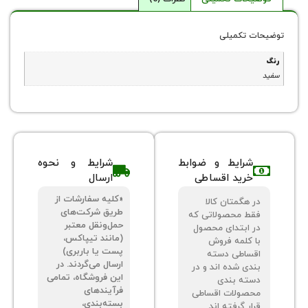
 تکمیلی
شرایط و ضوابط
شرایط و نحوه
خرید اقساطی
ارسال
«کلیه سفارشات از
 هگمتان کالا
طریق شرکت‌های
ط محصولاتی که
حمل‌ونقل معتبر
 ابتدای محصول
(مانند تیپاکس،
 کلمه فروش
پست یا باربری)
ساطی دسته
ارسال می‌گردند. در
دی شده اند و در
این فروشگاه، تمامی
ته بندی
فرآیندهای
صولات اقساطی
بسته‌بندی،
ر گرفته اند