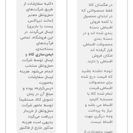
«کلیه سفارشات از
 هگمتان کالا
طریق شرکت‌های
ط محصولاتی که
حمل‌ونقل معتبر
 ابتدای محصول
(مانند تیپاکس،
 کلمه فروش
پست یا باربری)
ساطی دسته
ارسال می‌گردند. در
دی شده اند و در
این فروشگاه، تمامی
ته بندی
فرآیندهای
صولات اقساطی
بسته‌بندی،
ر گرفته اند
ایمن‌سازی کالا
و
کان فروش
ارسال توسط شرکت
اطی را دارند.
حمل‌ونقل منتخب
جه داشته باشید
انجام می‌شود. هزینه
 قیمت درج شده
ارسال سفارشات
ای محصولات
به‌صورت
ساطی،قیمت
«پس‌کرایه» بوده و
م شده کالا با
مبلغ آن در زمان
سابه کارمزد
تحویل کالا، مستقیماً
ساط می باشد و
توسط مامور شرکت
از به پرداخت
حمل‌ونقل از خریدار
ه دیگری جهت
دریافت می‌گردد.
ساط نیست.
بدیهی است هزینه
مذکور خارج از فاکتور
ت برخورداری از