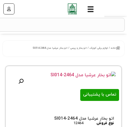
زم برقی کوچک
/
اتو بخار و پرسی
/ اتو بخار عرشیا مدل SI014-2464
ا پشتیبانی
 عرشیا مدل SI014-2464
روش
12464