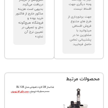
ه دیگری جهت
دریافت می‌گردد.
ساط نیست.
بدیهی است هزینه
مذکور خارج از فاکتور
ت برخورداری از
خرید بوده و
ح های متنوع
فروشگاه هیچ‌گونه
وش اقساطی
دخل و تصرفی در
توانید با
تعیین نرخ آن
اورین ما در
ندارد.»
تیبانی تماس
صل فرمایید.
ات مرتبط
غذاساز 20 کاره دلمونتی مدل DL 120
۱۹,۵۰۰,۰۰۰
تومان
۱۴,۸۲۰,۰۰۰
تومان