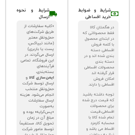
شرایط و ضوابط
شرایط و نحوه
خرید اقساطی
ارسال
«کلیه سفارشات از
 هگمتان کالا
طریق شرکت‌های
ط محصولاتی که
حمل‌ونقل معتبر
 ابتدای محصول
(مانند تیپاکس،
 کلمه فروش
پست یا باربری)
ساطی دسته
ارسال می‌گردند. در
دی شده اند و در
این فروشگاه، تمامی
ته بندی
فرآیندهای
صولات اقساطی
بسته‌بندی،
ر گرفته اند
ایمن‌سازی کالا
و
کان فروش
ارسال توسط شرکت
اطی را دارند.
حمل‌ونقل منتخب
جه داشته باشید
انجام می‌شود. هزینه
 قیمت درج شده
ارسال سفارشات
ای محصولات
به‌صورت
ساطی،قیمت
«پس‌کرایه» بوده و
م شده کالا با
مبلغ آن در زمان
سابه کارمزد
تحویل کالا، مستقیماً
ساط می باشد و
توسط مامور شرکت
از به پرداخت
حمل‌ونقل از خریدار