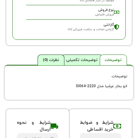
وجود در انبار هگمتان کالا
وع فروش
روش اقساطی
ارانتی
ارانتی اصالت و سلامت فیزیکی کالا
حات
توضیحات تکمیلی
نظرات (0)
ا مدل SI064-2220
شرایط و ضوابط
شرایط و نحوه
خرید اقساطی
ارسال