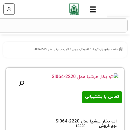
زم برقی کوچک
/
اتو بخار و پرسی
/ اتو بخار عرشیا مدل SI064-2220
ا پشتیبانی
 عرشیا مدل SI064-2220
روش
12220