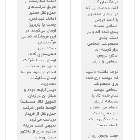
«کلیه سفارشات از
 هگمتان کالا
طریق شرکت‌های
ط محصولاتی که
حمل‌ونقل معتبر
 ابتدای محصول
(مانند تیپاکس،
 کلمه فروش
پست یا باربری)
ساطی دسته
ارسال می‌گردند. در
دی شده اند و در
این فروشگاه، تمامی
ته بندی
فرآیندهای
صولات اقساطی
بسته‌بندی،
ر گرفته اند
ایمن‌سازی کالا
و
کان فروش
ارسال توسط شرکت
اطی را دارند.
حمل‌ونقل منتخب
جه داشته باشید
انجام می‌شود. هزینه
 قیمت درج شده
ارسال سفارشات
ای محصولات
به‌صورت
ساطی،قیمت
«پس‌کرایه» بوده و
م شده کالا با
مبلغ آن در زمان
سابه کارمزد
تحویل کالا، مستقیماً
ساط می باشد و
توسط مامور شرکت
از به پرداخت
حمل‌ونقل از خریدار
ه دیگری جهت
دریافت می‌گردد.
ساط نیست.
بدیهی است هزینه
مذکور خارج از فاکتور
ت برخورداری از
خرید بوده و