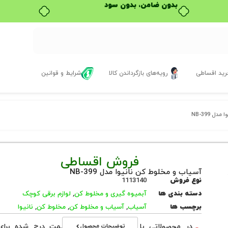
ید اقساطی
رویه‌های بازگرداندن کالا
شرایط و قوانین
 NB-399
فروش اقساطی
آسیاب و مخلوط کن نانیوا مدل NB-399
نوع فروش
1113140
دسته بندی ها
آبمیوه گیری و مخلوط کن
,
لوازم برقی کوچک
برچسب ها
آسیاب
,
آسیاب و مخلوط کن
,
مخلوط کن
,
نانیوا
توضیحات محصول
در محصولاتی با نوع فروش اقساطی قیمت درج شده برای