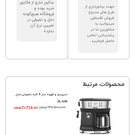
مذکور خارج از فاکتور
ت برخورداری از
خرید بوده و
ح های متنوع
فروشگاه هیچ‌گونه
وش اقساطی
دخل و تصرفی در
توانید با
تعیین نرخ آن
اورین ما در
ندارد.»
تیبانی تماس
صل فرمایید.
ات مرتبط
اسپرسو و قهوه ساز 4 کاره دلمونتی مدل
DL-640
۳۷,۵۰۰,۰۰۰
تومان
۳۰,۳۷۵,۰۰۰
تومان