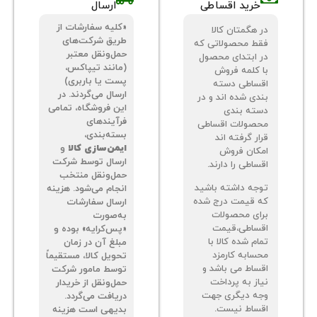
خرید اقساطی
ارسال
«کلیه سفارشات از
 هگمتان کالا
طریق شرکت‌های
ط محصولاتی که
حمل‌ونقل معتبر
 ابتدای محصول
(مانند تیپاکس،
 کلمه فروش
پست یا باربری)
ساطی دسته
ارسال می‌گردند. در
دی شده اند و در
این فروشگاه، تمامی
ته بندی
فرآیندهای
صولات اقساطی
بسته‌بندی،
ر گرفته اند
ایمن‌سازی کالا
و
کان فروش
ارسال توسط شرکت
اطی را دارند.
حمل‌ونقل منتخب
جه داشته باشید
انجام می‌شود. هزینه
 قیمت درج شده
ارسال سفارشات
ای محصولات
به‌صورت
ساطی،قیمت
«پس‌کرایه» بوده و
م شده کالا با
مبلغ آن در زمان
سابه کارمزد
تحویل کالا، مستقیماً
ساط می باشد و
توسط مامور شرکت
از به پرداخت
حمل‌ونقل از خریدار
ه دیگری جهت
دریافت می‌گردد.
ساط نیست.
بدیهی است هزینه