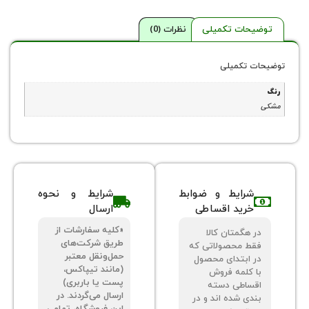
حات تکمیلی
نظرات (0)
 تکمیلی
شرایط و ضوابط
شرایط و نحوه
خرید اقساطی
ارسال
«کلیه سفارشات از
 هگمتان کالا
طریق شرکت‌های
ط محصولاتی که
حمل‌ونقل معتبر
 ابتدای محصول
(مانند تیپاکس،
 کلمه فروش
پست یا باربری)
ساطی دسته
ارسال می‌گردند. در
دی شده اند و در
این فروشگاه، تمامی