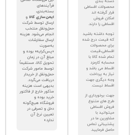
ته بندی
فرآیندهای
صولات اقساطی
بسته‌بندی،
ر گرفته اند
ایمن‌سازی کالا
و
کان فروش
ارسال توسط شرکت
اطی را دارند.
حمل‌ونقل منتخب
جه داشته باشید
انجام می‌شود. هزینه
 قیمت درج شده
ارسال سفارشات
ای محصولات
به‌صورت
ساطی،قیمت
«پس‌کرایه» بوده و
م شده کالا با
مبلغ آن در زمان
سابه کارمزد
تحویل کالا، مستقیماً
ساط می باشد و
توسط مامور شرکت
از به پرداخت
حمل‌ونقل از خریدار
ه دیگری جهت
دریافت می‌گردد.
ساط نیست.
بدیهی است هزینه
مذکور خارج از فاکتور
ت برخورداری از
خرید بوده و
ح های متنوع
فروشگاه هیچ‌گونه
وش اقساطی
دخل و تصرفی در
توانید با
تعیین نرخ آن
اورین ما در
ندارد.»
تیبانی تماس
صل فرمایید.