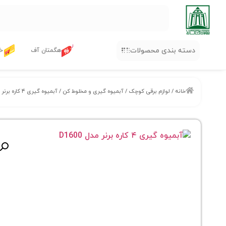
دسته بندی محصولات
هگمتان آف
خر
خانه
/
لوازم برقی کوچک
/
آبمیوه گیری و مخلوط کن
/ آبمیوه گیری ۴ کاره برنر مدل D1600