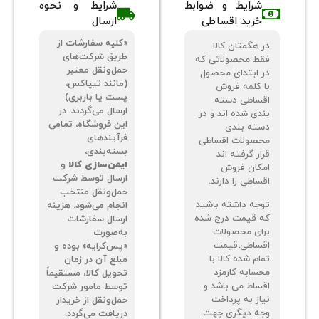
شرایط و ضوابط
شرایط و نحوه
خرید اقساطی
ارسال
«کلیه سفارشات از
 هگمتان کالا
طریق شرکت‌های
ط محصولاتی که
حمل‌ونقل معتبر
 ابتدای محصول
(مانند تیپاکس،
 کلمه فروش
پست یا باربری)
ساطی دسته
ارسال می‌گردند. در
دی شده اند و در
این فروشگاه، تمامی
ته بندی
فرآیندهای
صولات اقساطی
بسته‌بندی،
ر گرفته اند
ایمن‌سازی کالا
و
کان فروش
ارسال توسط شرکت
اطی را دارند.
حمل‌ونقل منتخب
جه داشته باشید
انجام می‌شود. هزینه
 قیمت درج شده
ارسال سفارشات
ای محصولات
به‌صورت
ساطی،قیمت
«پس‌کرایه» بوده و
م شده کالا با
مبلغ آن در زمان
سابه کارمزد
تحویل کالا، مستقیماً
ساط می باشد و
توسط مامور شرکت
از به پرداخت
حمل‌ونقل از خریدار
ه دیگری جهت
دریافت می‌گردد.