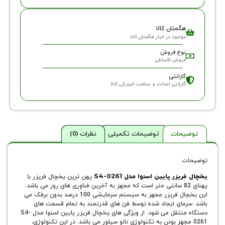
گمتان کالا
وجود در انبار هگمتان کالا
وع فروش
روش اقساطی
ارانتی
ارانتی اصالت و سلامت فیزیکی کالا
حات
توضیحات تکمیلی
نظرات (0)
ر پایین اسنوا مدل S4-0261
پهن ترین یخچال فریزر با
پهنای 82 سانتی متر است که مجهز به آخرین فناوری های روز می باشد.
این یخچال فریزر مجهز به سیستم سرمایشی 100 درصد بدون برفک می
مای ایجاد شده توسط فن های قدرتمند به تمام قسمت های
دستگاه منتقل می شود. از ویژگی های یخچال فریزر پایین اسنوا مدل S4-
 مجهز بودن به تکنولوژی نانو سیلور می باشد. در این تکنولوژی،