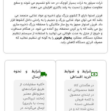
ور به ذرات بسیار کوچک در حد نانو تقسیم می شوند و سطح
طوح را نسبت به رشد باکتری افزایش می دهند.
فریزر اسنوا دارای 3 کشوی بزرگ برای ذخیره ی مواد غذایی منجمد می
ی توان مواد غذایی بزرگ و حجیم را به راحتی داخل کشوها قرار
ر اسنوار مجهز به یخ ساز مکانیکی با محفظه بزرگ ذخیره سازی
شد که با پر کردن محفظه، یخ آماده می شود. در هنگام مسافرت
ز منزل به مدت طولانی می توانید با استفاده از سیستم تنظیم
ستگاه، عملکرد
یخچال فریزر
را به گونه ای تنظیم نمائید که
ژی دستگاه کاهش یابد.
شرایط و ضوابط
شرایط و نحوه
خرید اقساطی
ارسال
«کلیه سفارشات از
 هگمتان کالا
طریق شرکت‌های
ط محصولاتی که
حمل‌ونقل معتبر
 ابتدای محصول
(مانند تیپاکس،
 کلمه فروش
پست یا باربری)
ساطی دسته
ارسال می‌گردند. در
دی شده اند و در