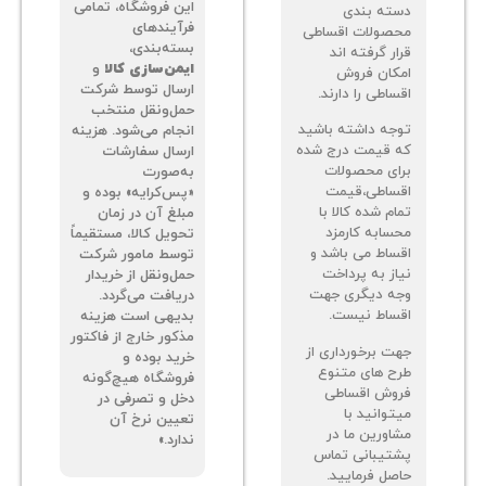
این فروشگاه، تمامی
ته بندی
فرآیندهای
صولات اقساطی
بسته‌بندی،
ر گرفته اند
ایمن‌سازی کالا
و
کان فروش
ارسال توسط شرکت
اطی را دارند.
حمل‌ونقل منتخب
جه داشته باشید
انجام می‌شود. هزینه
 قیمت درج شده
ارسال سفارشات
ای محصولات
به‌صورت
ساطی،قیمت
«پس‌کرایه» بوده و
م شده کالا با
مبلغ آن در زمان
سابه کارمزد
تحویل کالا، مستقیماً
ساط می باشد و
توسط مامور شرکت
از به پرداخت
حمل‌ونقل از خریدار
ه دیگری جهت
دریافت می‌گردد.
ساط نیست.
بدیهی است هزینه
مذکور خارج از فاکتور
ت برخورداری از
خرید بوده و
ح های متنوع
فروشگاه هیچ‌گونه
وش اقساطی
دخل و تصرفی در
توانید با
تعیین نرخ آن
اورین ما در
ندارد.»
تیبانی تماس
صل فرمایید.