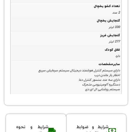
شو یخچال
 یخچال
فریز
ک
خصات
یستم کنترل هوشمند دیجیتال سیستم سرمایش سریع
 ماندن درب
 عدد سنسور کنترل دما
آلومینیومی متحرک
شنایی ال ای دی
شرایط و ضوابط
شرایط و نحوه