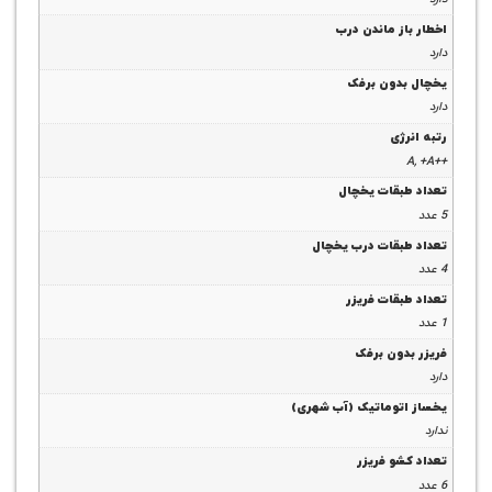
ز ماندن درب
دون برفک
ژی
بقات یخچال
بقات درب یخچال
قات فریزر
دون برفک
توماتیک (آب شهری)
و فریزر