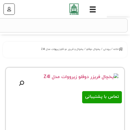
تی
/
یخچال دوقلو
/ یخچال و فریزر دو قلو زیرووات مدل Z4I
ا پشتیبانی