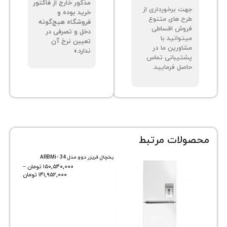
مذکور خارج از فاکتور
ت برخورداری از
خرید بوده و
ح های متنوع
فروشگاه هیچ‌گونه
وش اقساطی
دخل و تصرفی در
توانید با
تعیین نرخ آن
اورین ما در
ندارد.»
تیبانی تماس
صل فرمایید.
ات مرتبط
یخچال فریزر دوو مدل ARBMi- 34
۱۵۰,۵۴۰,۰۰۰
تومان
–
۱۴۱,۹۵۲,۰۰۰
تومان