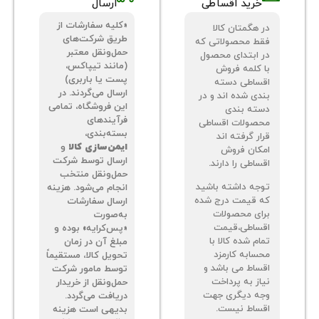
خرید اقساطی
ارسال
«کلیه سفارشات از
 هگمتان کالا
طریق شرکت‌های
ط محصولاتی که
حمل‌ونقل معتبر
 ابتدای محصول
(مانند تیپاکس،
 کلمه فروش
پست یا باربری)
ساطی دسته
ارسال می‌گردند. در
دی شده اند و در
این فروشگاه، تمامی
ته بندی
فرآیندهای
صولات اقساطی
بسته‌بندی،
ر گرفته اند
ایمن‌سازی کالا
و
کان فروش
ارسال توسط شرکت
اطی را دارند.
حمل‌ونقل منتخب
جه داشته باشید
انجام می‌شود. هزینه
 قیمت درج شده
ارسال سفارشات
ای محصولات
به‌صورت
ساطی،قیمت
«پس‌کرایه» بوده و
م شده کالا با
مبلغ آن در زمان
سابه کارمزد
تحویل کالا، مستقیماً
ساط می باشد و
توسط مامور شرکت
از به پرداخت
حمل‌ونقل از خریدار
ه دیگری جهت
دریافت می‌گردد.
ساط نیست.
بدیهی است هزینه