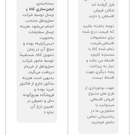
بسته‌بندی،
ر گرفته اند
ایمن‌سازی کالا
و
کان فروش
ارسال توسط شرکت
اطی را دارند.
حمل‌ونقل منتخب
جه داشته باشید
انجام می‌شود. هزینه
 قیمت درج شده
ارسال سفارشات
ای محصولات
به‌صورت
ساطی،قیمت
«پس‌کرایه» بوده و
م شده کالا با
مبلغ آن در زمان
سابه کارمزد
تحویل کالا، مستقیماً
ساط می باشد و
توسط مامور شرکت
از به پرداخت
حمل‌ونقل از خریدار
ه دیگری جهت
دریافت می‌گردد.
ساط نیست.
بدیهی است هزینه
مذکور خارج از فاکتور
ت برخورداری از
خرید بوده و
ح های متنوع
فروشگاه هیچ‌گونه
وش اقساطی
دخل و تصرفی در
توانید با
تعیین نرخ آن
اورین ما در
ندارد.»
تیبانی تماس
صل فرمایید.