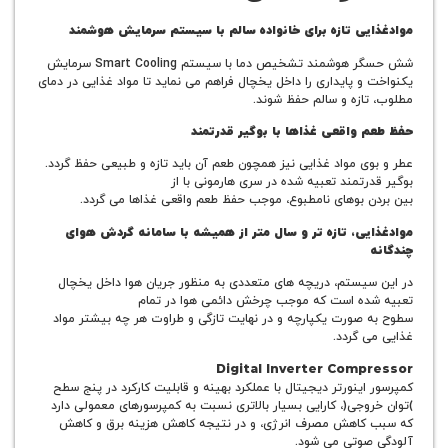
ی تازه برای خانواده سالم با سیستم سرمایش هوشمند
شش حسگر هوشمند تشخیص دما با سیستم Smart Cooling سرمایش
 پایداری را داخل یخچال فراهم می نماید تا مواد غذایی در دمای
ازه و سالم حفظ شوند.
واقعی غذاها با بوگیر قدرتمند
ی مواد غذایی نیز همچون طعم آن باید تازه و طبیعی حفظ گردد.
تمند تعبیه شده در سری هارمونی با از
 بوهای نامطبوع، موجب حفظ طعم واقعی غذاها می گردد.
ی، تازه تر و سال متر از همیشه با سامانه گردش هوای
یستم، دریچه های متعددی به منظور جریان هوا داخل یخچال
ه است که موجب چرخش دائمی هوا در تمام
صورت یکپارچه و در نهایت تازگی و طراوت هر چه بیشتر مواد
 گردد.
Digital Inverter Com
ینورتر دیجیتال با عملکرد بهینه و قابلیت کارکرد در پنج سطح
جی(، کارایی بسیار بالاتری نسبت به کمپرسورهای معمولی دارد
اهش مصرف انرژی، و در نتیجه کاهش هزینه برق و کاهش
وتی می شود.