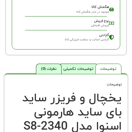
گمتان کالا
وجود در انبار هگمتان کالا
وع فروش
روش اقساطی
ارانتی
ارانتی اصالت و سلامت فیزیکی کالا
حات
توضیحات تکمیلی
نظرات (0)
ال و فریزر ساید
 ساید هارمونی
 مدل S8-2340