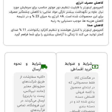
رف انرژی
اینورتر با قابلیت تنظیم دور موتور مناسب برای سرمایش مورد
وه بر نگهداشت بیشتر تازگی مواد غذایی؛ با کاهش چشمگیر مصرف
برای این محصولات شده است. A+ انرژی به میزان 23 % و در نتیجه
نه ها، موجب دستیابی به رتبه
دا
کمپرسور اینورتر با کنترل هوشمند و تنظیم کارکرد یکنواخت، 11 % صدای
د می کند تا زندگی با آرامش بیشتری را برای شما فراهم آورد.
شرایط و ضوابط
شرایط و نحوه
خرید اقساطی
ارسال
«کلیه سفارشات از
 هگمتان کالا
طریق شرکت‌های
ط محصولاتی که
حمل‌ونقل معتبر
 ابتدای محصول
(مانند تیپاکس،
 کلمه فروش
پست یا باربری)
ساطی دسته
ارسال می‌گردند. در
دی شده اند و در
این فروشگاه، تمامی
ته بندی
فرآیندهای
صولات اقساطی